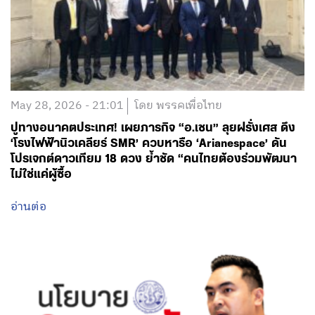
May 28, 2026 - 21:01
โดย พรรคเพื่อไทย
ปูทางอนาคตประเทศ! เผยภารกิจ “อ.เชน” ลุยฝรั่งเศส ดึง
‘โรงไฟฟ้านิวเคลียร์ SMR’ ควบหารือ ‘Arianespace’ ดัน
โปรเจกต์ดาวเทียม 18 ดวง ย้ำชัด “คนไทยต้องร่วมพัฒนา
ไม่ใช่แค่ผู้ซื้อ
อ่านต่อ