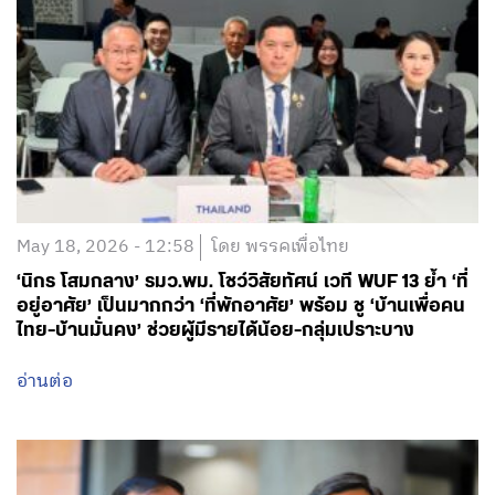
May 18, 2026 - 12:58
โดย พรรคเพื่อไทย
‘นิกร โสมกลาง’ รมว.พม. โชว์วิสัยทัศน์ เวที WUF 13 ย้ำ ‘ที่
อยู่อาศัย’ เป็นมากกว่า ‘ที่พักอาศัย’ พร้อม ชู ‘บ้านเพื่อคน
ไทย-บ้านมั่นคง’ ช่วยผู้มีรายได้น้อย-กลุ่มเปราะบาง
อ่านต่อ