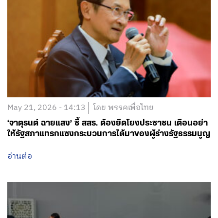
May 21, 2026 - 14:13
โดย พรรคเพื่อไทย
‘จาตุรนต์ ฉายแสง’ ชี้ สสร. ต้องยึดโยงประชาชน เตือนอย่า
ให้รัฐสภาแทรกแซงกระบวนการได้มาของผู้ร่างรัฐธรรมนูญ
อ่านต่อ