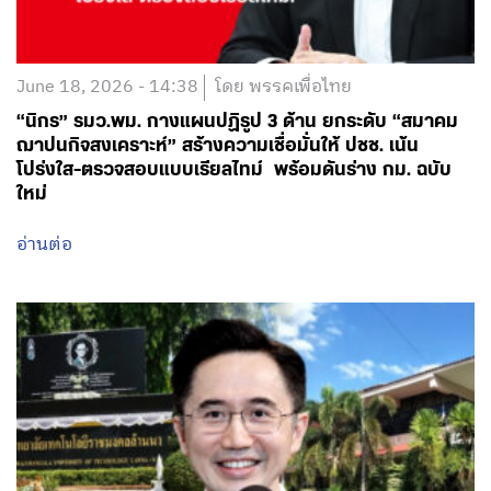
June 18, 2026 - 14:38
โดย พรรคเพื่อไทย
“นิกร” รมว.พม. กางแผนปฏิรูป 3 ด้าน ยกระดับ “สมาคม
ฌาปนกิจสงเคราะห์” สร้างความเชื่อมั่นให้ ปชช. เน้น
โปร่งใส-ตรวจสอบแบบเรียลไทม์ พร้อมดันร่าง กม. ฉบับ
ใหม่
อ่านต่อ