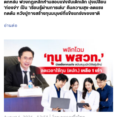
ตกหล่น พ่วงกฎเหล็กห้ามสอบแข่งขันเด็กเล็ก มุ่งเปลี่ยน
‘ท่องจำ’ เป็น ‘เรียนรู้ผ่านการเล่น’ คืนความสุข-ลดแรง
กดดัน หวังปูทางสร้างทุนมนุษย์ที่แข็งแกร่งของชาติ
อ่านต่อ