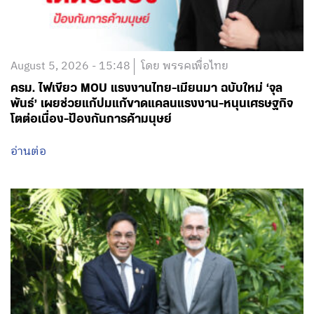
August 5, 2026 - 15:48
โดย พรรคเพื่อไทย
ครม. ไฟเขียว MOU แรงงานไทย-เมียนมา ฉบับใหม่ ‘จุล
พันธ์’ เผยช่วยแก้ปมแก้ขาดแคลนแรงงาน-หนุนเศรษฐกิจ
โตต่อเนื่อง-ป้องกันการค้ามนุษย์
อ่านต่อ