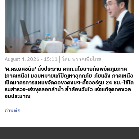
August 4, 2026 - 15:11
โดย พรรคเพื่อไทย
‘ศ.ดร.ยศชนัน’ นั่งประธาน คกก.นโยบายภัยพิบัติภูมิภาค
(ภาคเหนือ) มอบหมายแก้ปัญหาอุทกภัย-ภัยแล้ง ภาคเหนือ
เปิดมาตรการแผนขจัดคอขวดงบฯ-ตั้งวอร์รูม 24 ชม.-ใช้โด
รนสำรวจ-เร่งขุดลอกลำน้ำ ย้ำต้องฉับไว เร่งแก้จุดคอขวด
งบประมาณ
อ่านต่อ