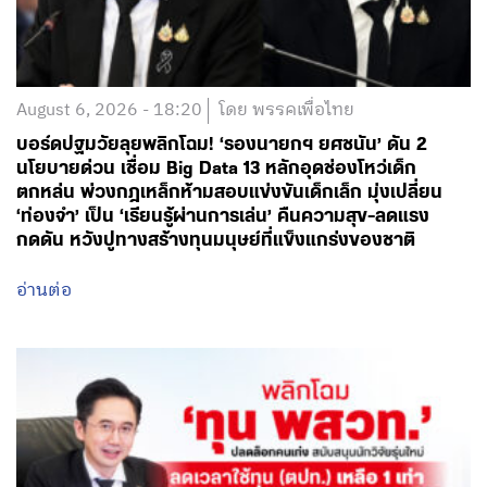
August 6, 2026 - 18:20
โดย พรรคเพื่อไทย
บอร์ดปฐมวัยลุยพลิกโฉม! ‘รองนายกฯ ยศชนัน’ ดัน 2
นโยบายด่วน เชื่อม Big Data 13 หลักอุดช่องโหว่เด็ก
ตกหล่น พ่วงกฎเหล็กห้ามสอบแข่งขันเด็กเล็ก มุ่งเปลี่ยน
‘ท่องจำ’ เป็น ‘เรียนรู้ผ่านการเล่น’ คืนความสุข-ลดแรง
กดดัน หวังปูทางสร้างทุนมนุษย์ที่แข็งแกร่งของชาติ
อ่านต่อ