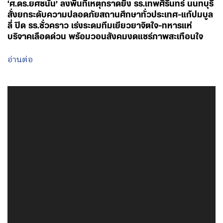
August 7, 2026 - 15:18
โดย พรรคเพื่อไทย
‘ศ.ดร.ยศชนัน’ ลงพื้นที่เหตุกราดยิง รร.เทพศิรินทร์ นนทบุรี
สั่งยกระดับความปลอดภัยสถานศึกษาทั่วประเทศ-แก้ปมบูล
ลี่ ปิด รร.ชั่วคราว เร่งระดมทีมเยียวยาจิตใจ-ทหารแห่
บริจาคเลือดด่วน พร้อมวอนสังคมงดแชร์ภาพสะเทือนใจ
อ่านต่อ