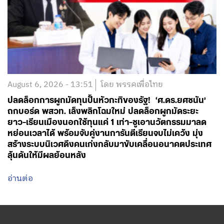
August 6, 2026 - 13:51
โดย พรรคเพื่อไทย
ปลดล็อกการผูกมัดทุนปั้นหัวกะทิของรัฐ! ‘ศ.ดร.ยศชนัน’
ถกบอร์ด พสวท. เล็งพลิกโฉมใหม่ ปลดล็อกผูกมัดระยะ
ยาว-เรียนเมืองนอกใช้ทุนแค่ 1 เท่า-ชูเอานวัตกรรมมาลด
หย่อนเวลาได้ พร้อมจับคู่งานการันตีเรียนจบไม่เคว้ง มุ่ง
สร้างระบบนิเวศดึงคนเก่งกลับมาขับเคลื่อนอนาคตประเทศ
ลุ้นดันให้มีผลย้อนหลัง
อ่านต่อ