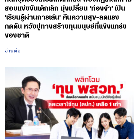
สอบแข่งขันเด็กเล็ก มุ่งเปลี่ยน ‘ท่องจำ’ เป็น
‘เรียนรู้ผ่านการเล่น’ คืนความสุข-ลดแรง
กดดัน หวังปูทางสร้างทุนมนุษย์ที่แข็งแกร่ง
ของชาติ
อ่านต่อ