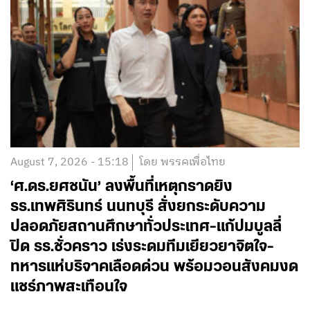
August 7, 2026 - 15:18
โดย พรรคเพื่อไทย
‘ศ.ดร.ยศชนัน’ ลงพื้นที่เหตุกราดยิง
รร.เทพศิรินทร์ นนทบุรี สั่งยกระดับความ
ปลอดภัยสถานศึกษาทั่วประเทศ-แก้ปมบูลลี่
ปิด รร.ชั่วคราว เร่งระดมทีมเยียวยาจิตใจ-
ทหารแห่บริจาคเลือดด่วน พร้อมวอนสังคมงด
แชร์ภาพสะเทือนใจ