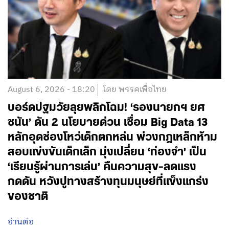
August 6, 2026 - 18:20
โดย พรรคเพื่อไทย
บอร์ดปฐมวัยลุยพลิกโฉม! ‘รองนายกฯ ยศ
ชนัน’ ดัน 2 นโยบายด่วน เชื่อม Big Data 13
หลักอุดช่องโหว่เด็กตกหล่น พ่วงกฎเหล็กห้าม
สอบแข่งขันเด็กเล็ก มุ่งเปลี่ยน ‘ท่องจำ’ เป็น
‘เรียนรู้ผ่านการเล่น’ คืนความสุข-ลดแรง
กดดัน หวังปูทางสร้างทุนมนุษย์ที่แข็งแกร่ง
ของชาติ
อ่านต่อ