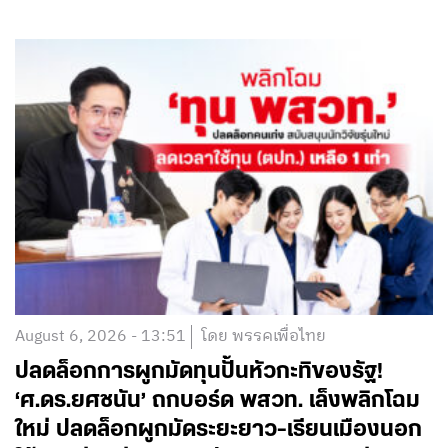
August 6, 2026 - 13:51
โดย พรรคเพื่อไทย
ปลดล็อกการผูกมัดทุนปั้นหัวกะทิของรัฐ!
‘ศ.ดร.ยศชนัน’ ถกบอร์ด พสวท. เล็งพลิกโฉม
ใหม่ ปลดล็อกผูกมัดระยะยาว-เรียนเมืองนอก