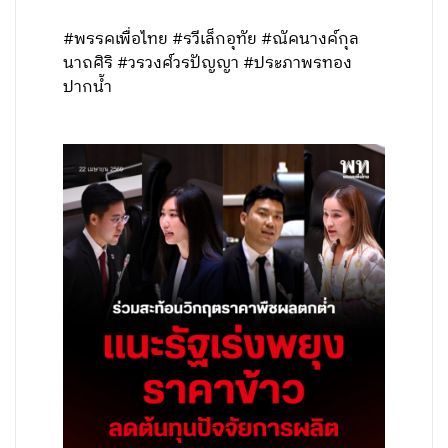
#พรรคเพื่อไทย #รวีเล็กอุทัย #ณัคนางค์กุล
นาถศิริ #วรวงศ์วรปัญญา #ประภาพรทอง
ปากน้ำ