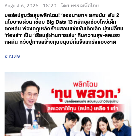
August 6, 2026 - 18:20
โดย พรรคเพื่อไทย
บอร์ดปฐมวัยลุยพลิกโฉม! ‘รองนายกฯ ยศชนัน’ ดัน 2
นโยบายด่วน เชื่อม Big Data 13 หลักอุดช่องโหว่เด็ก
ตกหล่น พ่วงกฎเหล็กห้ามสอบแข่งขันเด็กเล็ก มุ่งเปลี่ยน
‘ท่องจำ’ เป็น ‘เรียนรู้ผ่านการเล่น’ คืนความสุข-ลดแรง
กดดัน หวังปูทางสร้างทุนมนุษย์ที่แข็งแกร่งของชาติ
อ่านต่อ