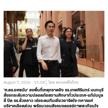
August 7, 2026 - 15:18
โดย พรรคเพื่อไทย
‘ศ.ดร.ยศชนัน’ ลงพื้นที่เหตุกราดยิง รร.เทพศิรินทร์ นนทบุรี
สั่งยกระดับความปลอดภัยสถานศึกษาทั่วประเทศ-แก้ปมบูล
ลี่ ปิด รร.ชั่วคราว เร่งระดมทีมเยียวยาจิตใจ-ทหารแห่
บริจาคเลือดด่วน พร้อมวอนสังคมงดแชร์ภาพสะเทือนใจ