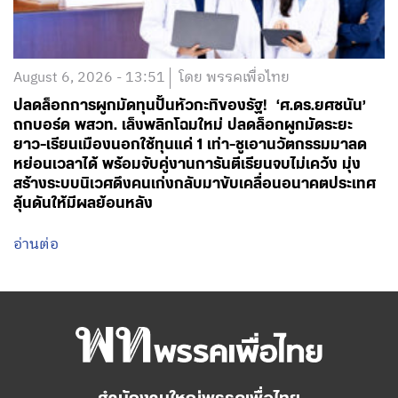
August 6, 2026 - 13:51
โดย พรรคเพื่อไทย
ปลดล็อกการผูกมัดทุนปั้นหัวกะทิของรัฐ! ‘ศ.ดร.ยศชนัน’
ถกบอร์ด พสวท. เล็งพลิกโฉมใหม่ ปลดล็อกผูกมัดระยะ
ยาว-เรียนเมืองนอกใช้ทุนแค่ 1 เท่า-ชูเอานวัตกรรมมาลด
หย่อนเวลาได้ พร้อมจับคู่งานการันตีเรียนจบไม่เคว้ง มุ่ง
สร้างระบบนิเวศดึงคนเก่งกลับมาขับเคลื่อนอนาคตประเทศ
ลุ้นดันให้มีผลย้อนหลัง
อ่านต่อ