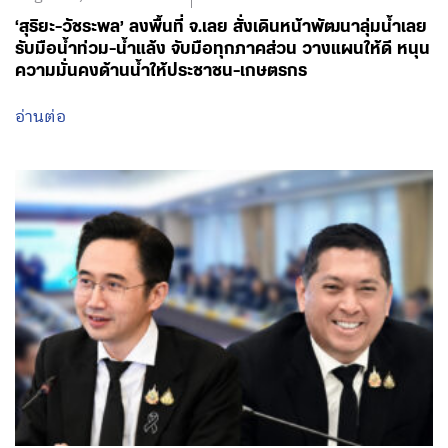
‘สุริยะ-วัชระพล’ ลงพื้นที่ จ.เลย สั่งเดินหน้าพัฒนาลุ่มน้ำเลย
รับมือน้ำท่วม-น้ำแล้ง จับมือทุกภาคส่วน วางแผนให้ดี หนุน
ความมั่นคงด้านน้ำให้ประชาชน-เกษตรกร
อ่านต่อ