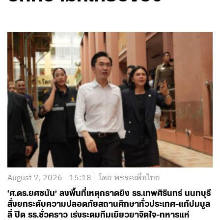
August 7, 2026 - 15:18
โดย พรรคเพื่อไทย
‘ศ.ดร.ยศชนัน’ ลงพื้นที่เหตุกราดยิง รร.เทพศิรินทร์ นนทบุรี
สั่งยกระดับความปลอดภัยสถานศึกษาทั่วประเทศ-แก้ปมบูล
ลี่ ปิด รร.ชั่วคราว เร่งระดมทีมเยียวยาจิตใจ-ทหารแห่