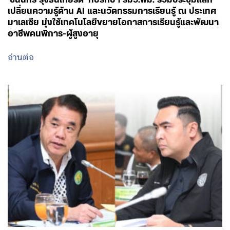
‘ชนินทร์ รุ่งธนเกียรติ’ ที่ปรึกษา รมว.พม. ร่วมประชุมแลก
เปลี่ยนความรู้ด้าน AI และนวัตกรรมการเรียนรู้ ณ ประเทศ
มาเลเซีย มุ่งใช้เทคโนโลยีขยายโอกาสการเรียนรู้และพัฒนา
อาชีพคนพิการ-ผู้สูงอายุ
อ่านต่อ