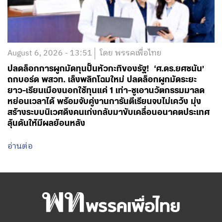
August 6, 2026 - 13:51
โดย พรรคเพื่อไทย
ปลดล็อกการผูกมัดทุนปั้นหัวกะทิของรัฐ! ‘ศ.ดร.ยศชนัน’
ถกบอร์ด พสวท. เล็งพลิกโฉมใหม่ ปลดล็อกผูกมัดระยะ
ยาว-เรียนเมืองนอกใช้ทุนแค่ 1 เท่า-ชูเอานวัตกรรมมาลด
หย่อนเวลาได้ พร้อมจับคู่งานการันตีเรียนจบไม่เคว้ง มุ่ง
สร้างระบบนิเวศดึงคนเก่งกลับมาขับเคลื่อนอนาคตประเทศ
ลุ้นดันให้มีผลย้อนหลัง
อ่านต่อ