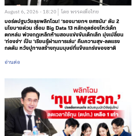
August 6, 2026 - 18:20
โดย พรรคเพื่อไทย
บอร์ดปฐมวัยลุยพลิกโฉม! ‘รองนายกฯ ยศชนัน’ ดัน 2
นโยบายด่วน เชื่อม Big Data 13 หลักอุดช่องโหว่เด็ก
ตกหล่น พ่วงกฎเหล็กห้ามสอบแข่งขันเด็กเล็ก มุ่งเปลี่ยน
‘ท่องจำ’ เป็น ‘เรียนรู้ผ่านการเล่น’ คืนความสุข-ลดแรง
กดดัน หวังปูทางสร้างทุนมนุษย์ที่แข็งแกร่งของชาติ
อ่านต่อ