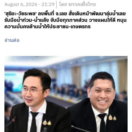
August 6, 2026 - 21:29
โดย พรรคเพื่อไทย
‘สุริยะ-วัชระพล’ ลงพื้นที่ จ.เลย สั่งเดินหน้าพัฒนาลุ่มน้ำเลย
รับมือน้ำท่วม-น้ำแล้ง จับมือทุกภาคส่วน วางแผนให้ดี หนุน
ความมั่นคงด้านน้ำให้ประชาชน-เกษตรกร
อ่านต่อ