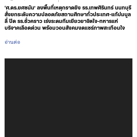
‘ศ.ดร.ยศชนัน’ ลงพื้นที่เหตุกราดยิง รร.เทพศิรินทร์ นนทบุรี
สั่งยกระดับความปลอดภัยสถานศึกษาทั่วประเทศ-แก้ปมบูล
ลี่ ปิด รร.ชั่วคราว เร่งระดมทีมเยียวยาจิตใจ-ทหารแห่
บริจาคเลือดด่วน พร้อมวอนสังคมงดแชร์ภาพสะเทือนใจ
อ่านต่อ