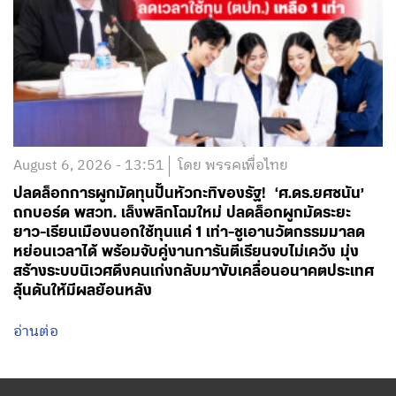
August 6, 2026 - 13:51
โดย พรรคเพื่อไทย
ปลดล็อกการผูกมัดทุนปั้นหัวกะทิของรัฐ! ‘ศ.ดร.ยศชนัน’
ถกบอร์ด พสวท. เล็งพลิกโฉมใหม่ ปลดล็อกผูกมัดระยะ
ยาว-เรียนเมืองนอกใช้ทุนแค่ 1 เท่า-ชูเอานวัตกรรมมาลด
หย่อนเวลาได้ พร้อมจับคู่งานการันตีเรียนจบไม่เคว้ง มุ่ง
สร้างระบบนิเวศดึงคนเก่งกลับมาขับเคลื่อนอนาคตประเทศ
ลุ้นดันให้มีผลย้อนหลัง
อ่านต่อ