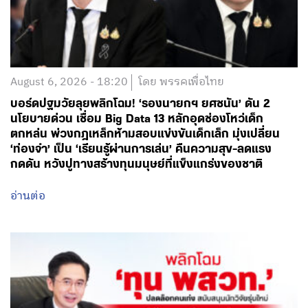
August 6, 2026 - 18:20
โดย พรรคเพื่อไทย
บอร์ดปฐมวัยลุยพลิกโฉม! ‘รองนายกฯ ยศชนัน’ ดัน 2
นโยบายด่วน เชื่อม Big Data 13 หลักอุดช่องโหว่เด็ก
ตกหล่น พ่วงกฎเหล็กห้ามสอบแข่งขันเด็กเล็ก มุ่งเปลี่ยน
‘ท่องจำ’ เป็น ‘เรียนรู้ผ่านการเล่น’ คืนความสุข-ลดแรง
กดดัน หวังปูทางสร้างทุนมนุษย์ที่แข็งแกร่งของชาติ
อ่านต่อ