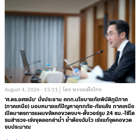
August 4, 2026 - 15:11
โดย พรรคเพื่อไทย
‘ศ.ดร.ยศชนัน’ นั่งประธาน คกก.นโยบายภัยพิบัติภูมิภาค
(ภาคเหนือ) มอบหมายแก้ปัญหาอุทกภัย-ภัยแล้ง ภาคเหนือ
เปิดมาตรการแผนขจัดคอขวดงบฯ-ตั้งวอร์รูม 24 ชม.-ใช้โด
รนสำรวจ-เร่งขุดลอกลำน้ำ ย้ำต้องฉับไว เร่งแก้จุดคอขวด
งบประมาณ