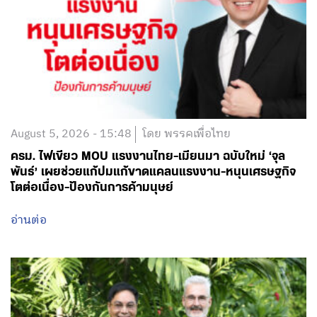
August 5, 2026 - 15:48
โดย พรรคเพื่อไทย
ครม. ไฟเขียว MOU แรงงานไทย-เมียนมา ฉบับใหม่ ‘จุล
พันธ์’ เผยช่วยแก้ปมแก้ขาดแคลนแรงงาน-หนุนเศรษฐกิจ
โตต่อเนื่อง-ป้องกันการค้ามนุษย์
อ่านต่อ