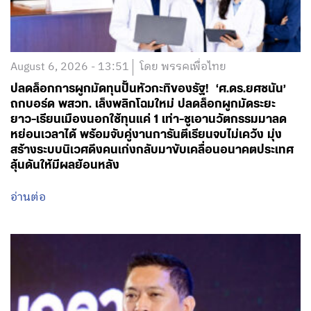
August 6, 2026 - 13:51
โดย พรรคเพื่อไทย
ปลดล็อกการผูกมัดทุนปั้นหัวกะทิของรัฐ! ‘ศ.ดร.ยศชนัน’
ถกบอร์ด พสวท. เล็งพลิกโฉมใหม่ ปลดล็อกผูกมัดระยะ
ยาว-เรียนเมืองนอกใช้ทุนแค่ 1 เท่า-ชูเอานวัตกรรมมาลด
หย่อนเวลาได้ พร้อมจับคู่งานการันตีเรียนจบไม่เคว้ง มุ่ง
สร้างระบบนิเวศดึงคนเก่งกลับมาขับเคลื่อนอนาคตประเทศ
ลุ้นดันให้มีผลย้อนหลัง
อ่านต่อ