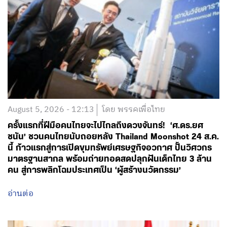
August 5, 2026 - 12:13
โดย พรรคเพื่อไทย
ครั้งแรกที่ฝีมือคนไทยจะไปไกลถึงดวงจันทร์! ‘ศ.ดร.ยศ
ชนัน’ ชวนคนไทยนับถอยหลัง Thailand Moonshot 24 ส.ค.
นี้ ก้าวแรกสู่การเปิดขุมทรัพย์เศรษฐกิจอวกาศ ปั้นวิศวกร
มาตรฐานสากล พร้อมถ่ายทอดสดปลุกฝันเด็กไทย 3 ล้าน
คน สู่การพลิกโฉมประเทศเป็น ‘ผู้สร้างนวัตกรรม’
อ่านต่อ