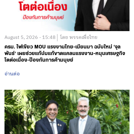
August 5, 2026 - 15:48
โดย พรรคเพื่อไทย
ครม. ไฟเขียว MOU แรงงานไทย-เมียนมา ฉบับใหม่ ‘จุล
พันธ์’ เผยช่วยแก้ปมแก้ขาดแคลนแรงงาน-หนุนเศรษฐกิจ
โตต่อเนื่อง-ป้องกันการค้ามนุษย์
อ่านต่อ