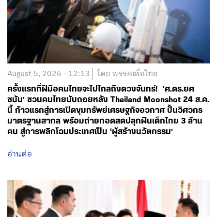
August 5, 2026 - 12:13
โดย พรรคเพื่อไทย
ครั้งแรกที่ฝีมือคนไทยจะไปไกลถึงดวงจันทร์! ‘ศ.ดร.ยศ
ชนัน’ ชวนคนไทยนับถอยหลัง Thailand Moonshot 24 ส.ค.
นี้ ก้าวแรกสู่การเปิดขุมทรัพย์เศรษฐกิจอวกาศ ปั้นวิศวกร
มาตรฐานสากล พร้อมถ่ายทอดสดปลุกฝันเด็กไทย 3 ล้าน
คน สู่การพลิกโฉมประเทศเป็น ‘ผู้สร้างนวัตกรรม’
อ่านต่อ