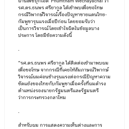
ผ่านเฟซบุ๊กไอดี Phumtham Wechayachai ว่า
รศ.ดร.ธนพร ศรียากูล ได้เข้าพบเพื่อขอโทษ
กรณีวิพากษ์วิจารณ์เรื่องปัญหาชายแดนไทย-
กัมพูชารุนแรงเมื่อปีก่อน โดยยอมรับว่า
เป็นการวิจารณ์โดยเข้าใจผิดในข้อมูลบาง
ประการ โดยมีข้อความดังนี้
.
“รศ.ดร.ธนพร ศรียากูล ได้ติดต่อเข้ามาพบผม
เพื่อขอโทษ จากกรณีที่เคยให้สัมภาษณ์วิพากษ์
วิจารณ์ผมค่อนข้างรุนแรงต่อกรณีปัญหาความ
ขัดแย้งของไทยกับกัมพูชาเมื่อครั้งที่ผมดำรง
ตำแหน่งรองนายกรัฐมนตรีและรัฐมนตรี
ว่าการกระทรวงกลาโหม
.
สำหรับผม การแสดงความเห็นต่างและการ