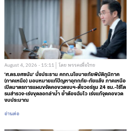
August 4, 2026 - 15:11
โดย พรรคเพื่อไทย
‘ศ.ดร.ยศชนัน’ นั่งประธาน คกก.นโยบายภัยพิบัติภูมิภาค
(ภาคเหนือ) มอบหมายแก้ปัญหาอุทกภัย-ภัยแล้ง ภาคเหนือ
เปิดมาตรการแผนขจัดคอขวดงบฯ-ตั้งวอร์รูม 24 ชม.-ใช้โด
รนสำรวจ-เร่งขุดลอกลำน้ำ ย้ำต้องฉับไว เร่งแก้จุดคอขวด
งบประมาณ
อ่านต่อ