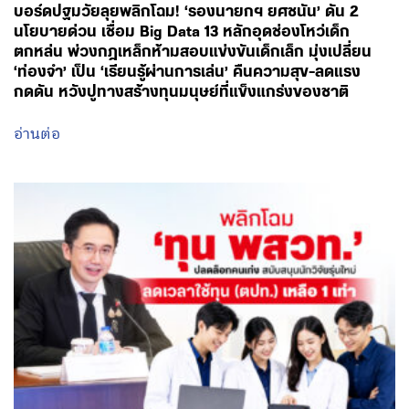
บอร์ดปฐมวัยลุยพลิกโฉม! ‘รองนายกฯ ยศชนัน’ ดัน 2
นโยบายด่วน เชื่อม Big Data 13 หลักอุดช่องโหว่เด็ก
ตกหล่น พ่วงกฎเหล็กห้ามสอบแข่งขันเด็กเล็ก มุ่งเปลี่ยน
‘ท่องจำ’ เป็น ‘เรียนรู้ผ่านการเล่น’ คืนความสุข-ลดแรง
กดดัน หวังปูทางสร้างทุนมนุษย์ที่แข็งแกร่งของชาติ
อ่านต่อ