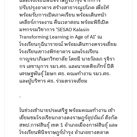
และโรงเรียนพินิจราษฎร์บำรุง จากการ
ปรับปรุงอาคาร สร้างสาธารณูปโภค เพื่อให้
พร้อมรับการเปิดภาคเรียน พร้อมเดินหน้า
เคลียร์ภาระงาน คืนเวลาสอน พร้อมพิธีเปิด
มหกรรมวิชาการ ‘SESAO Kalasin
Transforming Learning in Age of AI’ ณ
โรงเรียนกุฉินารายณ์ พร้อมเดินทางตรวจเยี่ยม
โรงเรียนเขาวงพิทยาคาร และโรงเรียน
กาญจนาภิเษกวิทยาลัย โดยมี นายวัลลภ รุจิรา
กร เลขานุการ รมว.ศธ. และนายตติยภัทร์ ปิติ
เศรษฐพันธุ์ โฆษก ศธ. คณะทำงาน รมว.ศธ.
และผู้บริหาร ศธ. ร่วมตรวจเยี่ยม
.
ในช่วงเช้านายประเสริฐ พร้อมคณะทำงาน เข้า
เยี่ยมชมโรงเรียนกลางดงราษฎร์อุปถัมภ์ สังกัด
สพป.กาฬสินธุ์ เขต 1 อำเภอเมืองกาฬสินธุ์ และ
โรงเรียนพินิจราษฎร์บำรุง อำเภอยางตลาด