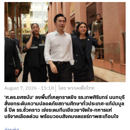
August 7, 2026 - 15:18
โดย พรรคเพื่อไทย
‘ศ.ดร.ยศชนัน’ ลงพื้นที่เหตุกราดยิง รร.เทพศิรินทร์ นนทบุรี
สั่งยกระดับความปลอดภัยสถานศึกษาทั่วประเทศ-แก้ปมบูล
ลี่ ปิด รร.ชั่วคราว เร่งระดมทีมเยียวยาจิตใจ-ทหารแห่
บริจาคเลือดด่วน พร้อมวอนสังคมงดแชร์ภาพสะเทือนใจ