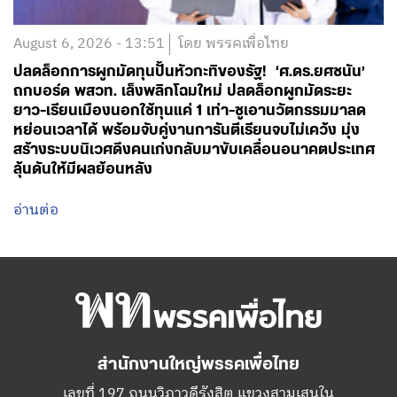
August 6, 2026 - 13:51
โดย พรรคเพื่อไทย
ปลดล็อกการผูกมัดทุนปั้นหัวกะทิของรัฐ! ‘ศ.ดร.ยศชนัน’
ถกบอร์ด พสวท. เล็งพลิกโฉมใหม่ ปลดล็อกผูกมัดระยะ
ยาว-เรียนเมืองนอกใช้ทุนแค่ 1 เท่า-ชูเอานวัตกรรมมาลด
หย่อนเวลาได้ พร้อมจับคู่งานการันตีเรียนจบไม่เคว้ง มุ่ง
สร้างระบบนิเวศดึงคนเก่งกลับมาขับเคลื่อนอนาคตประเทศ
ลุ้นดันให้มีผลย้อนหลัง
อ่านต่อ
สำนักงานใหญ่พรรคเพื่อไทย
เลขที่ 197 ถนนวิภาวดีรังสิต แขวงสามเสนใน