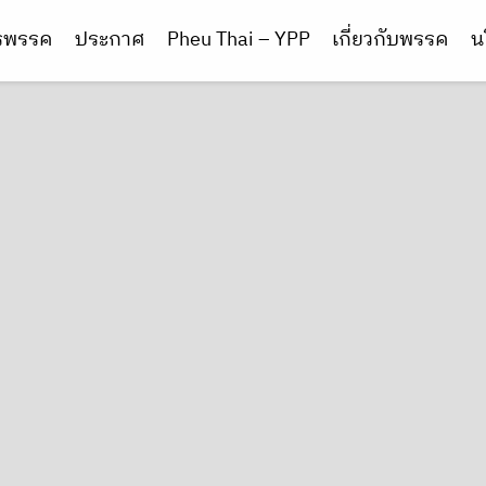
ารพรรค
ประกาศ
Pheu Thai – YPP
เกี่ยวกับพรรค
น