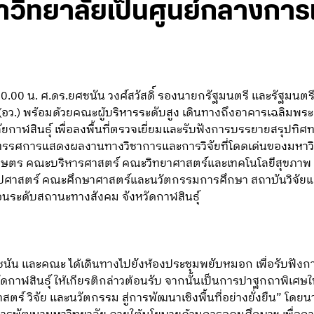
าวิทยาลัยเป็นศูนย์กลางการเ
10.00 น. ศ.ดร.ยศชนัน วงศ์สวัสดิ์ รองนายกรัฐมนตรี และรัฐมนต
(อว.) พร้อมด้วยคณะผู้บริหารระดับสูง เดินทางถึงอาคารเฉลิมพ
ยกาฬสินธุ์ เพื่อลงพื้นที่ตรวจเยี่ยมและรับฟังการบรรยายสรุปท
มนิทรรศการแสดงผลงานทางวิชาการและการวิจัยที่โดดเด่นของมหาว
ษตร คณะบริหารศาสตร์ คณะวิทยาศาสตร์และเทคโนโลยีสุขภาพ
ปศาสตร์ คณะศึกษาศาสตร์และนวัตกรรมการศึกษา สถาบันวิจัยแ
นระดับสถานะทางสังคม จังหวัดกาฬสินธุ์
ชนัน และคณะ ได้เดินทางไปยังห้องประชุมพยับหมอก เพื่อรับฟัง
หวัดกาฬสินธุ์ ให้เกียรติกล่าวต้อนรับ จากนั้นเป็นการปาฐกถาพิเศ
สตร์ วิจัย และนวัตกรรม สู่การพัฒนาเชิงพื้นที่อย่างยั่งยืน” โด