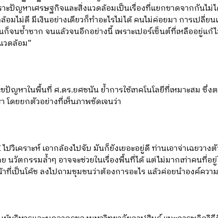
าะปัญหาเศรษฐกิจและสิ่งแวดล้อมเป็นเรื่องที่แยกขาดจากกันไม่ได้
งแวดล้อมไม่ดี มีเงินอย่างเดียวก็ทำอะไรไม่ได้ คนไม่ค่อยมา การเปล
งท่านก็จนซ้ำซาก จนแล้วจนอีกอย่างนี้ เพราะเปอร์เซ็นต์ที่เหลืออยู่แก
่งแวดล้อม”
ปัญหาในพื้นที่ ศ.ดร.ยศชนัน ย้ำการใช้เทคโนโลยีที่เหมาะสม ซึ่ง
หา โดยยกตัวอย่างที่เห็นภาพชัดเจนว่า
AI ไปวิเคราะห์ เอากล้องไปจับ มันก็ยังเยอะอยู่ดี ท่านเอาจ่าเฉยวาง
กเลย นวัตกรรมล้ำๆ อาจจะช่วยในเรื่องพื้นที่ได้ แต่ไม่มากเท่าคนที่อย
ำหน้าที่เป็นโค้ช ลงไปถามชุมชนว่าต้องการอะไร แล้วค่อยนำองค์ความ