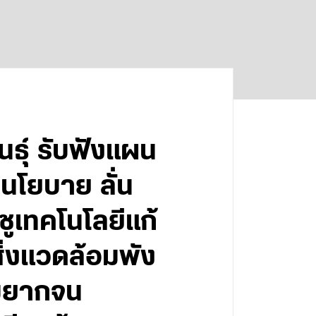
นธุ์ รับฟังแผน
บนโยบาย ลั่น
ชูเทคโนโลยีแก้
ิ่งแวดล้อมพัง
ามยากจน