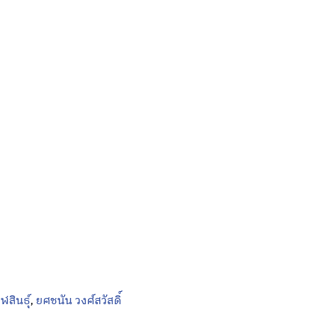
สินธุ์
,
ยศชนัน วงศ์สวัสดิ์