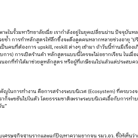
ในรั้วมหาวิทยาลัยเนี่ย เรากำลังอยู่ในยุคเปลี่ยนผ่าน ปัจจุบั
ด้วยซ้ำ การทำหลักสูตรให้ลึกซึ้งจะดึงดูดคนหลากหลายช่วงอายุ ‘
็นคนที่ต้องการ upskill, reskill ต่างๆ เข้ามา ถ้าวันนี้ท่านมีเรื่อง
อบการ) การเปิดร้านค้า หลักสูตรแบบนี้ใครจะไม่อยากเรียน ในเมื่อ
นนอกที่ทำได้มาช่วยดูหลักสูตร หรือผู้ที่เกษียณไปแล้วแต่ประสบคว
ำคัญในการทำงาน คือการสร้างระบบนิเวศ (Ecosystem) ที่ครบวงจร 
นี่ย เราก็จะขยันไปในตัว โดยธรรมชาติเพราะระบบนิเวศเอื้อกับการทำบ
กัน”
บเศรษฐกิจฐานรากและแก้ปัญหาความยากจน รมว.อว. ชี้ให้เห็นว่าต