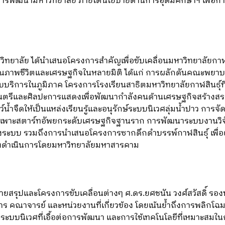
พัฒนามหาวิทยาลัย ภายใต้นโยบายด้านการอุดมศึกษาฯ เพื่อการพัฒ
วิทยาลัย ได้นำเสนอโครงการสำคัญเพื่อขับเคลื่อนมหาวิทยาลัย
ณภาพชีวิตและเศรษฐกิจในหลายมิติ ได้แก่ การผลักดันคณะพยาบ
ิการในภูมิภาค โครงการโรงเรียนสาธิตมหาวิทยาลัยกาฬสินธุ์ท
รดนตรีและศิลปะการแสดงเพื่อพัฒนากำลังคนด้านเศรษฐกิจสร้าง
์น้ำจืดให้เป็นแหล่งเรียนรู้และอนุรักษ์ระบบนิเวศลุ่มน้ำปาว การจ
่มเพาะสตาร์ทอัพยกระดับเศรษฐกิจฐานราก การพัฒนาระบบงานวิจ
งระบบ รวมถึงการนำเสนอโครงการซากดึกดำบรรพ์กาฬสินธุ์ เพื่อ
ซึ่งดำเนินการโดยมหาวิทยาลัยมหาสารคาม
สรุปและโครงการขับเคลื่อนต่างๆ ศ.ดร.ยศชนัน วงศ์สวัสดิ์ รองน
ร คณาจารย์ และหน่วยงานที่เกี่ยวข้อง โดยเน้นย้ำถึงการพลิกโฉ
งระบบนิเวศที่เอื้อต่อการพัฒนา และการใช้เทคโนโลยีที่เหมาะส