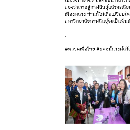
ในช่วงท้าย ศ.ดร.ยศชนัน กล่าวกั
มองว่าเราอยู่กาฬสินธุ์แล้วจะเสี
เมืองหลวง ท่านก็ไม่เสียเปรียบใค
มหาวิทยาลัยกาฬสินธุ์จะเป็นฟันเฟื
.
#พรรคเพื่อไทย #ยศชนันวงศ์สวั