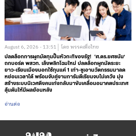
August 6, 2026 - 13:51
โดย พรรคเพื่อไทย
ปลดล็อกการผูกมัดทุนปั้นหัวกะทิของรัฐ! ‘ศ.ดร.ยศชนัน’
ถกบอร์ด พสวท. เล็งพลิกโฉมใหม่ ปลดล็อกผูกมัดระยะ
ยาว-เรียนเมืองนอกใช้ทุนแค่ 1 เท่า-ชูเอานวัตกรรมมาลด
หย่อนเวลาได้ พร้อมจับคู่งานการันตีเรียนจบไม่เคว้ง มุ่ง
สร้างระบบนิเวศดึงคนเก่งกลับมาขับเคลื่อนอนาคตประเทศ
ลุ้นดันให้มีผลย้อนหลัง
อ่านต่อ