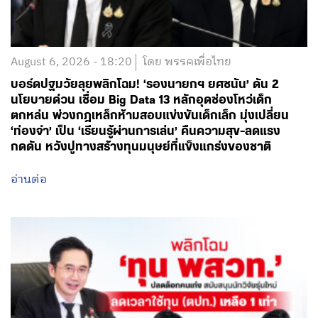
August 6, 2026 - 18:20
โดย พรรคเพื่อไทย
บอร์ดปฐมวัยลุยพลิกโฉม! ‘รองนายกฯ ยศชนัน’ ดัน 2
นโยบายด่วน เชื่อม Big Data 13 หลักอุดช่องโหว่เด็ก
ตกหล่น พ่วงกฎเหล็กห้ามสอบแข่งขันเด็กเล็ก มุ่งเปลี่ยน
‘ท่องจำ’ เป็น ‘เรียนรู้ผ่านการเล่น’ คืนความสุข-ลดแรง
กดดัน หวังปูทางสร้างทุนมนุษย์ที่แข็งแกร่งของชาติ
อ่านต่อ