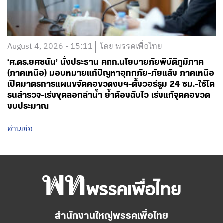
August 4, 2026 - 15:11
โดย พรรคเพื่อไทย
‘ศ.ดร.ยศชนัน’ นั่งประธาน คกก.นโยบายภัยพิบัติภูมิภาค
(ภาคเหนือ) มอบหมายแก้ปัญหาอุทกภัย-ภัยแล้ง ภาคเหนือ
เปิดมาตรการแผนขจัดคอขวดงบฯ-ตั้งวอร์รูม 24 ชม.-ใช้โด
รนสำรวจ-เร่งขุดลอกลำน้ำ ย้ำต้องฉับไว เร่งแก้จุดคอขวด
งบประมาณ
อ่านต่อ
สำนักงานใหญ่พรรคเพื่อไทย