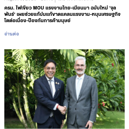
ครม. ไฟเขียว MOU แรงงานไทย-เมียนมา ฉบับใหม่ ‘จุล
พันธ์’ เผยช่วยแก้ปมแก้ขาดแคลนแรงงาน-หนุนเศรษฐกิจ
โตต่อเนื่อง-ป้องกันการค้ามนุษย์
อ่านต่อ