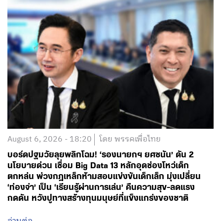
August 6, 2026 - 18:20
โดย พรรคเพื่อไทย
บอร์ดปฐมวัยลุยพลิกโฉม! ‘รองนายกฯ ยศชนัน’ ดัน 2
นโยบายด่วน เชื่อม Big Data 13 หลักอุดช่องโหว่เด็ก
ตกหล่น พ่วงกฎเหล็กห้ามสอบแข่งขันเด็กเล็ก มุ่งเปลี่ยน
‘ท่องจำ’ เป็น ‘เรียนรู้ผ่านการเล่น’ คืนความสุข-ลดแรง
กดดัน หวังปูทางสร้างทุนมนุษย์ที่แข็งแกร่งของชาติ