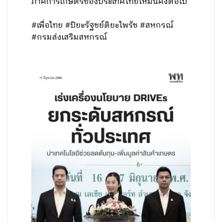
ภาคการเกษตรของประเทศไทยให้มั่นคงต่อไป
#เพื่อไทย #ปิยะรัฐชย์ติยะไพรัช #สหกรณ์
#กรมส่งเสริมสหกรณ์