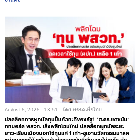
อ่านต่อ
August 6, 2026 - 13:51
โดย พรรคเพื่อไทย
ปลดล็อกการผูกมัดทุนปั้นหัวกะทิของรัฐ! ‘ศ.ดร.ยศชนัน’
ถกบอร์ด พสวท. เล็งพลิกโฉมใหม่ ปลดล็อกผูกมัดระยะ
ยาว-เรียนเมืองนอกใช้ทุนแค่ 1 เท่า-ชูเอานวัตกรรมมาลด