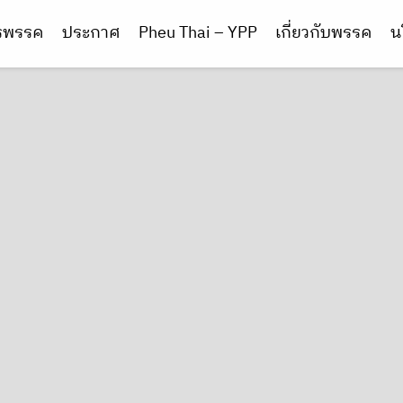
ารพรรค
ประกาศ
Pheu Thai – YPP
เกี่ยวกับพรรค
น