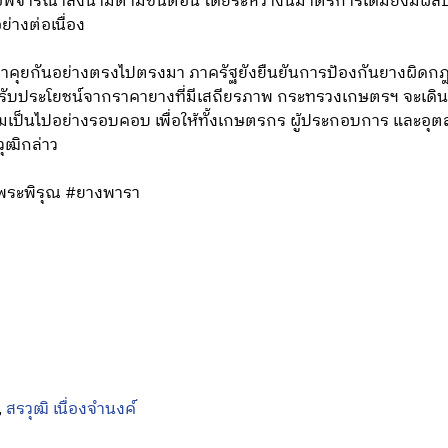
ิจารณาลงนามตามขั้นตอน โดยระหว่างนี้มาตรการเดิมยังมีผลบัง
ย่างต่อเนื่อง
กฝ่ายมาคุยกันอย่างตรงไปตรงมา ภาครัฐยังยืนยันการป้องกันยางผิ
รับประโยชน์จากราคายางที่มีเสถียรภาพ กระทรวงเกษตรฯ จะเดิน
สมเป็นไปอย่างรอบคอบ เพื่อให้ทั้งเกษตรกร ผู้ประกอบการ แล
ุฒิกล่าว
 #พระพิรุณ #ยางพารา
,
สรวุฒิ เนื่องจำนงค์