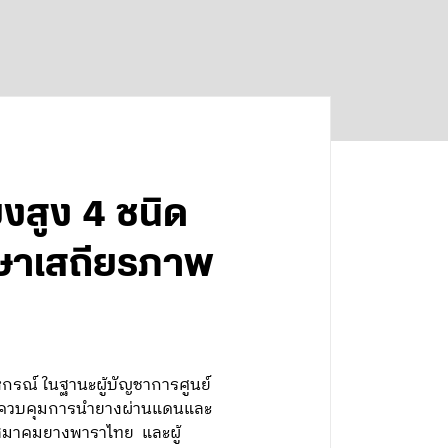
ยงสูง 4 ชนิด
ักษาเสถียรภาพ
หกรณ์ ในฐานะผู้บัญชาการศูนย์
ารควบคุมการนำยางผ่านแดนและ
บสมาคมยางพาราไทย และผู้