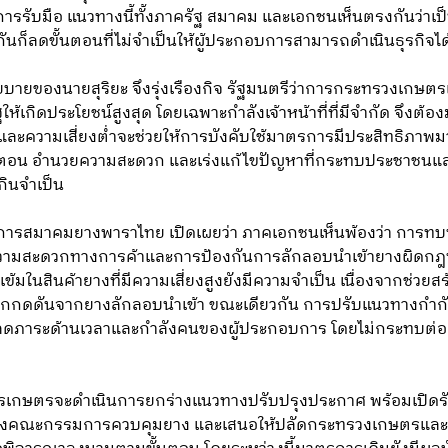
ารรับมือ แนวทางนี้ทั้งภาครัฐ สมาคม และเอกชนเห็นตรงกันว่าเป
ก็ลดขั้นตอนที่ไม่จำเป็นให้ผู้ประกอบการสามารถดำเนินธุรกิจได
นโยบายของนายสุริยะ จึงรุ่งเรืองกิจ รัฐมนตรีว่าการกระทรวงเก
กิดประโยชน์สูงสุด โดยเฉพาะกำลังเจ้าหน้าที่ที่มีจำกัด จึงต้องมุ่ง
และความเสี่ยงต่ำจะช่วยให้การบังคับใช้มาตรการมีประสิทธิภาพมา
อน อำนวยความสะดวก และเร่งแก้ไขปัญหาที่กระทบประชาชนและภ
ินจำเป็น
ิการสมาคมยางพาราไทย เปิดเผยว่า ภาคเอกชนเห็นพ้องว่า การ
วามสะดวกทางการค้าและการป้องกันการลักลอบนำเข้ายางผิดกฎหมา
มในสินค้ายางที่มีความเสี่ยงสูงยังมีความจำเป็น เนื่องจากช่วยสร้
ูกกดดันจากยางลักลอบนำเข้า ขณะเดียวกัน การปรับแนวทางกำกั
 ลดภาระด้านเวลาและกำลังคนของผู้ประกอบการ โดยไม่กระทบต่อ
รเกษตรจะดำเนินการยกร่างแนวทางปรับปรุงประกาศ พร้อมเปิดรับฟ
าของคณะกรรมการควบคุมยาง และเสนอให้ปลัดกระทรวงเกษตรและส