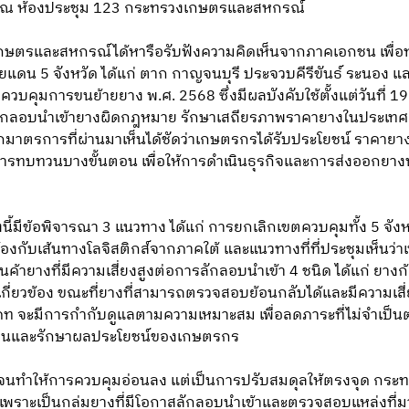
ม ณ ห้องประชุม 123 กระทรวงเกษตรและสหกรณ์
งเกษตรและสหกรณ์ได้หารือรับฟังความคิดเห็นจากภาคเอกชน เพื
ดน 5 จังหวัด ได้แก่ ตาก กาญจนบุรี ประจวบคีรีขันธ์ ระนอง 
บคุมการขนย้ายยาง พ.ศ. 2568 ซึ่งมีผลบังคับใช้ตั้งแต่วันที่ 19
รลักลอบนำเข้ายางผิดกฎหมาย รักษาเสถียรภาพราคายางในประเทศ
ตรการที่ผ่านมาเห็นได้ชัดว่าเกษตรกรได้รับประโยชน์ ราคายา
การทบทวนบางขั้นตอน เพื่อให้การดำเนินธุรกิจและการส่งออกยาง
้งนี้มีข้อพิจารณา 3 แนวทาง ได้แก่ การยกเลิกเขตควบคุมทั้ง 5 จ
ยวข้องกับเส้นทางโลจิสติกส์จากภาคใต้ และแนวทางที่ที่ประชุมเห็นว่
ค้ายางที่มีความเสี่ยงสูงต่อการลักลอบนำเข้า 4 ชนิด ได้แก่ ยาง
กี่ยวข้อง ขณะที่ยางที่สามารถตรวจสอบย้อนกลับได้และมีความเสี่ย
 จะมีการกำกับดูแลตามความเหมาะสม เพื่อลดภาระที่ไม่จำเป็นต
ื่อนและรักษาผลประโยชน์ของเกษตรกร
ลายจนทำให้การควบคุมอ่อนลง แต่เป็นการปรับสมดุลให้ตรงจุด กระ
ิด เพราะเป็นกลุ่มยางที่มีโอกาสลักลอบนำเข้าและตรวจสอบแหล่งที่มาไ