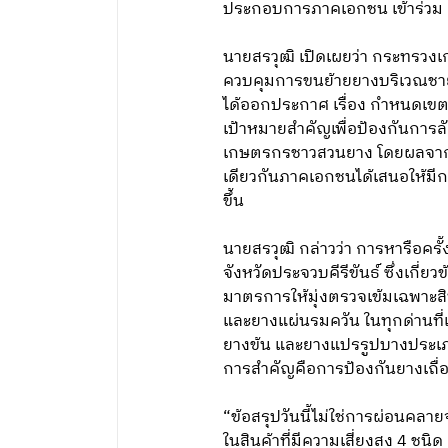
ประกอบการภาคเอกชน เข้าร่ว
นายสรวุฒิ เปิดเผยว่า กระทรว
ควบคุมการขนย้ายยางบริเวณชายแ
ได้ออกประกาศ เรื่อง กำหนดเขตคว
เป้าหมายสำคัญเพื่อป้องกันกา
เกษตรกรชาวสวนยาง โดยผลจากมา
เดียวกันภาคเอกชนได้เสนอให้มี
ขึ้น
นายสรวุฒิ กล่าวว่า การหารือครั
จังหวัดประจวบคีรีขันธ์ ซึ่งเกี่
มาตรการให้มุ่งตรวจเข้มเฉพาะสิน
และยางแผ่นรมควัน ในทุกด่านที่เ
ยางข้น และยางแปรรูปบางประเภท
การสำคัญคือการป้องกันยางเถ
“ข้อสรุปวันนี้ไม่ใช่การผ่อนค
ในสินค้าที่มีความเสี่ยงสูง 4 ชน