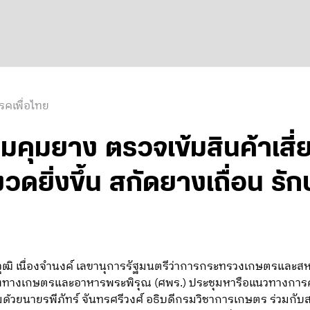
รคเพื่อไทย
กมคุมยาง ตรวจเข้มสินค้าเสี่
งวดยิ่งขึ้น สกัดยางเถื่อน ร
วุฒิ เนื่องจำนงค์ เลขานุการรัฐมนตรีว่าการกระทรวงเกษตรและส
นคงทางเกษตรและอาหารพระพิรุณ (ศพร.) ประชุมหารือแนวทางก
้วยนายรพีภัทร์ จันทรศรีวงศ์ อธิบดีกรมวิชาการเกษตร ร่วมกั