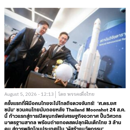
August 5, 2026 - 12:13
โดย พรรคเพื่อไทย
ครั้งแรกที่ฝีมือคนไทยจะไปไกลถึงดวงจันทร์! ‘ศ.ดร.ยศ
ชนัน’ ชวนคนไทยนับถอยหลัง Thailand Moonshot 24 ส.ค.
นี้ ก้าวแรกสู่การเปิดขุมทรัพย์เศรษฐกิจอวกาศ ปั้นวิศวกร
มาตรฐานสากล พร้อมถ่ายทอดสดปลุกฝันเด็กไทย 3 ล้าน
คน สู่การพลิกโฉมประเทศเป็น ‘ผู้สร้างนวัตกรรม’