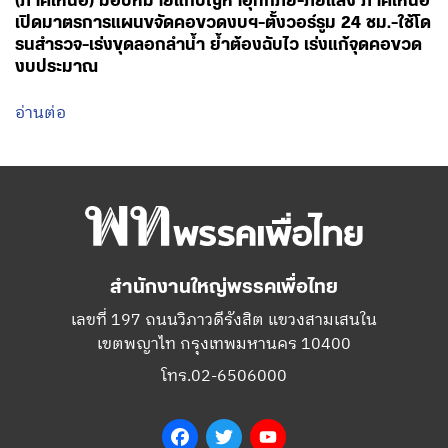
(ภาคเหนือ) มอบหมายแก้ปัญหาอุทกภัย-ภัยแล้ง ภาคเหนือ
เปิดมาตรการแผนขจัดคอขวดงบฯ-ตั้งวอร์รูม 24 ชม.-ใช้โด
รนสำรวจ-เร่งขุดลอกลำน้ำ ย้ำต้องฉับไว เร่งแก้จุดคอขวด
งบประมาณ
อ่านต่อ
สำนักงานใหญ่พรรคเพื่อไทย
เลขที่ 197 ถนนวิภาวดีรังสิต แขวงสามเสนใน
เขตพญาไท กรุงเทพมหานคร 10400
โทร.02-6506000
Facebook
Twitter
YouTube