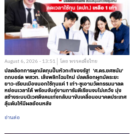
August 6, 2026 - 13:51
โดย พรรคเพื่อไทย
ปลดล็อกการผูกมัดทุนปั้นหัวกะทิของรัฐ! ‘ศ.ดร.ยศชนัน’
ถกบอร์ด พสวท. เล็งพลิกโฉมใหม่ ปลดล็อกผูกมัดระยะ
ยาว-เรียนเมืองนอกใช้ทุนแค่ 1 เท่า-ชูเอานวัตกรรมมาลด
หย่อนเวลาได้ พร้อมจับคู่งานการันตีเรียนจบไม่เคว้ง มุ่ง
สร้างระบบนิเวศดึงคนเก่งกลับมาขับเคลื่อนอนาคตประเทศ
ลุ้นดันให้มีผลย้อนหลัง
อ่านต่อ