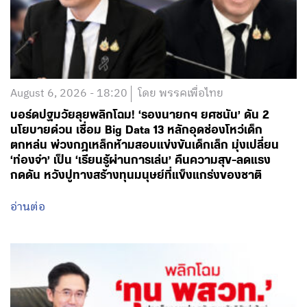
August 6, 2026 - 18:20
โดย พรรคเพื่อไทย
บอร์ดปฐมวัยลุยพลิกโฉม! ‘รองนายกฯ ยศชนัน’ ดัน 2
นโยบายด่วน เชื่อม Big Data 13 หลักอุดช่องโหว่เด็ก
ตกหล่น พ่วงกฎเหล็กห้ามสอบแข่งขันเด็กเล็ก มุ่งเปลี่ยน
‘ท่องจำ’ เป็น ‘เรียนรู้ผ่านการเล่น’ คืนความสุข-ลดแรง
กดดัน หวังปูทางสร้างทุนมนุษย์ที่แข็งแกร่งของชาติ
อ่านต่อ