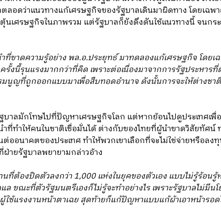
ตือนมาตลอดว่าแนวทางแก้เศรษฐกิจของรัฐบาลเดินมาผิดทาง โดยเฉ
ตุ้นเศรษฐกิจในภาพรวม แต่รัฐบาลก็ยังดึงดันใช้แนวทางนี้ จนกระ
ู้นำที่ขาดความรู้อย่าง พล.อ.ประยุทธ์ มาทดลองแก้เศรษฐกิจ โดย
ครั้งนี้รุนแรงมากกว่าที่คิด เพราะต่อเนื่องมาจากการรัฐประหารที
นูญที่ถูกออกแบบมาเพื่อสืบทอดอำนาจ ดังนั้นการจะให้ต่างชาติหร
นมารัฐบาลมักโทษไปที่ปัญหาเศรษฐกิจโลก แต่หากย้อนไปดูประเทศเพ
นำที่ทำให้คนในชาติเชื่อมั่นได้ ต่างกับของไทยที่ผู้นำขาดวิสัยทัศน
นต่ออนาคตของประเทศ ทำให้พวกเขาเลือกที่จะไม่ใช่จ่ายหรือลงทุน
างที่ฝ่ายรัฐบาลพยายามกล่าวอ้าง
นที่ต้องปิดตัวลงกว่า 1,000 แห่งในยุคของตัวเอง แบบไม่รู้ร้อนรู
ูแล ขณะที่ตัวรัฐมนตรีเองก็ไม่รู้จะทำอย่างไร เพราะรัฐบาลไม่มีนโย
เบี้ยวผู้ใช้แรงงานหน้าตาเฉย สุดท้ายก็แก้ปัญหาแบบแก้ผ้าเอาหน้า