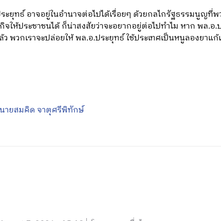
อ.ประยุทธ์ อาจอยู่ในอำนาจต่อไปได้เรื่อยๆ ด้วยกลไกรัฐธรรมนูญ
จให้ประชาชนได้ ก็น่าสงสัยว่าจะอยากอยู่ต่อไปทำไม หาก พล.อ.ประย
แล้ว พวกเราจะปล่อยให้ พล.อ.ประยุทธ์ ใช้ประเทศเป็นหนูลองยาแก
นายสมคิด จาตุศรีพิทักษ์