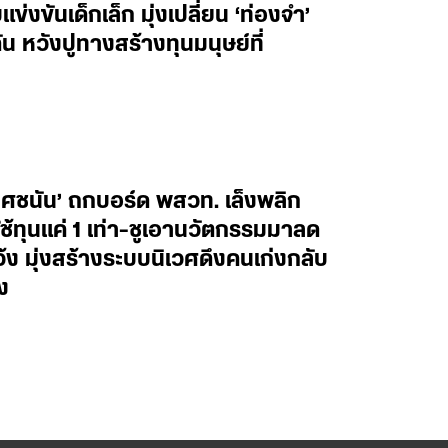
งขันเด็กเล็ก มุ่งเปลี่ยน ‘ท่องจำ’
น หวังปูทางสร้างทุนมนุษย์ที่
ยศชนัน’ ถกบอร์ด พสวท. เล็งพลิก
้ทุนแค่ 1 เท่า-ชูเอานวัตกรรมมาลด
ว้ง มุ่งสร้างระบบนิเวศดึงคนเก่งกลับ
ง