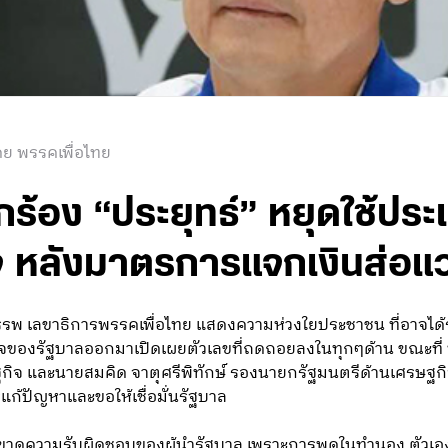
ดย พรรคเพื่อไทย
ยกร้อง “ประยุทธ์” หยุดใช้ปร
จ หลังมาตรการแจกเงินส่อแ
รทรรพ เลขาธิการพรรคเพื่อไทย แสดงความห่วงใยประชาชน ที่อาจ
จของรัฐบาลออกมาเปิดเผยตัวเลขที่ถดถอยลงในทุกๆด้าน ขณะที่ 
ิจ และนายสมคิด จาตุศรีพิทักษ์ รองนายกรัฐมนตรีด้านเศรษฐกิจ ท
ก้ปัญหาและขอให้เชื่อมั่นรัฐบาล
ทีที่ขาดความรับผิดชอบของผู้นำรัฐบาล เพราะการพูดในทำนอง ตัวเอ