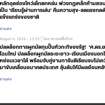
หลักอุดช่องโหว่เด็กตกหล่น พ่วงกฎเหล็กห้ามสอบแข่
เป็น ‘เรียนรู้ผ่านการเล่น’ คืนความสุข-ลดแรงกดดั
แข็งแกร่งของชาติ
อ่านต่อ
August 6, 2026 - 13:51
โดย พรรคเพื่อไทย
ปลดล็อกการผูกมัดทุนปั้นหัวกะทิของรัฐ! ‘ศ.ดร.
โฉมใหม่ ปลดล็อกผูกมัดระยะยาว-เรียนเมืองนอกใช
หย่อนเวลาได้ พร้อมจับคู่งานการันตีเรียนจบไม่เค
มาขับเคลื่อนอนาคตประเทศ ลุ้นดันให้มีผลย้อนหลั
อ่านต่อ