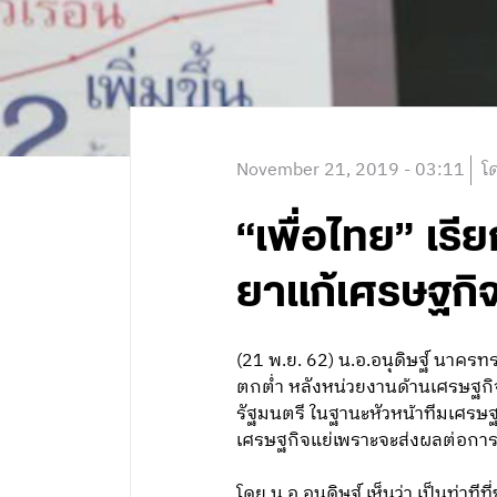
November 21, 2019 - 03:11
โ
“เพื่อไทย” เรี
ยาแก้เศรษฐกิ
(21 พ.ย. 62) น.อ.อนุดิษฐ์ นาค
ตกต่ำ หลังหน่วยงานด้านเศรษฐกิ
รัฐมนตรี ในฐานะหัวหน้าทีมเศรษฐก
เศรษฐกิจแย่เพราะจะส่งผลต่อการแ
โดย น.อ.อนุดิษฐ์ เห็นว่า เป็นท่า