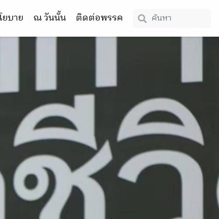
โยบาย
ณ วันนั้น
ติดต่อพรรค