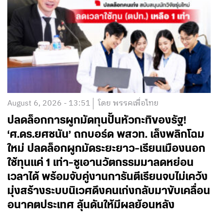
August 6, 2026 - 13:51
โดย พรรคเพื่อไทย
ปลดล็อกการผูกมัดทุนปั้นหัวกะทิของรัฐ!
‘ศ.ดร.ยศชนัน’ ถกบอร์ด พสวท. เล็งพลิกโฉม
ใหม่ ปลดล็อกผูกมัดระยะยาว-เรียนเมืองนอก
ใช้ทุนแค่ 1 เท่า-ชูเอานวัตกรรมมาลดหย่อน
เวลาได้ พร้อมจับคู่งานการันตีเรียนจบไม่เคว้ง
มุ่งสร้างระบบนิเวศดึงคนเก่งกลับมาขับเคลื่อน
อนาคตประเทศ ลุ้นดันให้มีผลย้อนหลัง