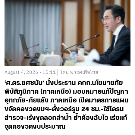
August 4, 2026 - 15:11
โดย พรรคเพื่อไทย
‘ศ.ดร.ยศชนัน’ นั่งประธาน คกก.นโยบายภัย
พิบัติภูมิภาค (ภาคเหนือ) มอบหมายแก้ปัญหา
อุทกภัย-ภัยแล้ง ภาคเหนือ เปิดมาตรการแผน
ขจัดคอขวดงบฯ-ตั้งวอร์รูม 24 ชม.-ใช้โดรน
สำรวจ-เร่งขุดลอกลำน้ำ ย้ำต้องฉับไว เร่งแก้
จุดคอขวดงบประมาณ