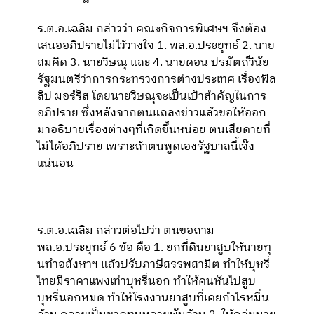
ร.ต.อ.เฉลิม กล่าวว่า คณะกิจการพิเศษฯ จึงต้อง
เสนออภิปรายไม่ไว้วางใจ 1. พล.อ.ประยุทธ์ 2. นาย
สมคิด 3. นายวิษณุ และ 4. นายดอน ปรมัตถ์วินัย
รัฐมนตรีว่าการกระทรวงการต่างประเทศ เรื่องฟิล
ลิป มอร์ริส โดยนายวิษณุจะเป็นเป้าสำคัญในการ
อภิปราย ซึ่งหลังจากตนแถลงข่าวแล้วขอให้ออก
มาอธิบายเรื่องต่างๆที่เกิดขึ้นหน่อย ตนเสียดายที่
ไม่ได้อภิปราย เพราะถ้าตนพูดเองรัฐบาลนี้เจ๊ง
แน่นอน
ร.ต.อ.เฉลิม กล่าวต่อไปว่า ตนขอถาม
พล.อ.ประยุทธ์ 6 ข้อ คือ 1. ยกที่ดินยาสูบให้นายทุ
นทำอสังหาฯ แล้วปรับภาษีสรรพสามิต ทำให้บุหรี่
ไทยมีราคาแพงเท่าบุหรี่นอก ทำให้คนหันไปสูบ
บุหรี่นอกหมด ทำให้โรงงานยาสูบที่เคยกำไรหมื่น