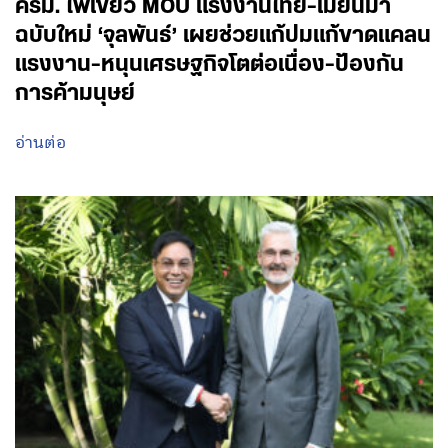
ครม. ไฟเขียว MOU แรงงานไทย-เมียนมา
ฉบับใหม่ ‘จุลพันธ์’ เผยช่วยแก้ปมแก้ขาดแคลน
แรงงาน-หนุนเศรษฐกิจโตต่อเนื่อง-ป้องกัน
การค้ามนุษย์
อ่านต่อ