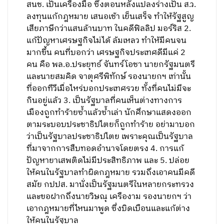
สนช. เป็นเครื่องมือ ซึ่งตอนหลังแปลงร่างเป็น ส.ว.
ลงทุนแก้กฎหมาย เสนอเช้า เย็นเสร็จ ทำให้รัฐสูญ
เสียภาษีกว่าแสนล้านบาท ในคดีฟิลลิป มอร์ริส 2.
แก้ปัญหาเศรษฐกิจไม่ได้ ล้มเหลว ทำให้มีคนจน
มากขึ้น คนที่บอกว่า เศรษฐกิจประเทศดีมีแค่ 2
คน คือ พล.อ.ประยุทธ์ จันทร์โอชา นายกรัฐมนตรี
และนายสมคิด จาตุศรีพิทักษ์ รองนายกฯ เท่านั้น
ที่ออกทีวีเมื่อไหร่บอกประเทศรวย ทั้งที่คนไม่มีจะ
กินอยู่แล้ว 3. เป็นรัฐบาลที่คนเห็นต่างทางการ
เมืองถูกทำร้ายซ้ำแล้วซ้ำเล่า นักศึกษาแสดงออก
ตามระบอบประชาธิปไตยก็ถูกทำร้าย อย่ามาบอก
ว่าเป็นรัฐบาลประชาธิปไตย เพราะคุณเป็นรัฐบาล
ที่มาจากการสืบทอดอำนาจโดยตรง 4. การแก้
ปัญหายาเสพติดไม่มีประสิทธิภาพ และ 5. ปล่อย
ให้คนในรัฐบาลทำผิดกฎหมาย รวมถึงเอาคนมีคดี
สมัย กปปส. มานั่งเป็นรัฐมนตรีในหลายกระทรวง
และขอฝากถึงนายวิษณุ เครืองาม รองนายกฯ ว่า
เอากฎหมายที่ไหนมาพูด ซึ่งบิดเบือนและแก้ต่าง
ให้คนในรัฐบาล