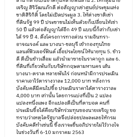
ล้าน กลายเป็นขาดทุนหลายพันล้าน 2. ให้กลุ่มนาย
เจริญ สิริวัฒนภักดี ต่อสัญญาเช่าศูนย์ประชุมแห่ง
ชาติสิริกิติ์ โดยไม่เปิดประมูล 3. ให้ต่างชาติเช่า
ที่ดินรัฐ 99 ปี ประชาชนไม่เห็นด้วยก็เปลี่ยนให้เช่า
50 ปี แล้วต่อสัญญาได้อีก 49 ปี แบบนี้ก็เท่ากับเช่า
ได้ 99 ปี 4. ดึงโครงการทางด่วน รามอินทรา-
อาจณรงค์ และ บางนา-ชลบุรี เข้ากองทุนไทย
แลนด์ฟิวเจอร์ฟันด์ เอื้อประโยชน์ให้นายทุน 5. ข้าว
ดี ตีเป็นข้าวเสื่อม แล้วนำมาขายในราคาถูก และ 6.
ที่ดินที่เกี่ยวพันกับบริษัทกฤษดามหานคร เส้น
บางนา-ตราด หลายพันไร่ ก่อนหน้ามีการประเมิน
ราคาเอาไว้ตารางวาละ 12,000 บาท หลังการ
บังคับคดีมีคนไปซื้อ ประเมินราคาได้ตารางวาละ
4,000 บาท เท่านั้น โดยการแบ่งที่เป็น 2 แปลง
แปลงหนึ่งแพง อีกแปลงตีเป็นที่ตาบอด คนที่
ประเมินซื้อได้คือบริษัทร่วมทุนของนายเจริญ ขอ
ทราบว่าเหตุใดรัฐบาลจึงปล่อยปละละเลยให้กรม
บังคับคดีทำเช่นนี้ ซึ่งเราจะยื่นอภิปรายไม่ไว้วางใจ
ในช่วงวันที่ 6-10 มกราคม 2563