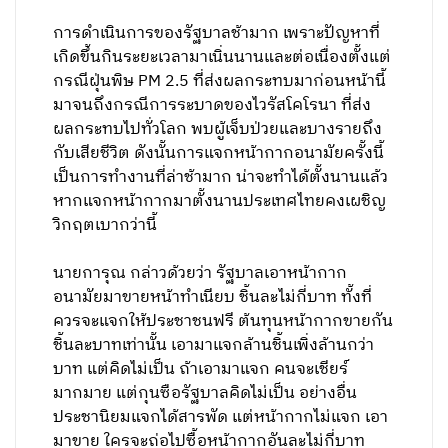
การดำเนินการของรัฐบาลช้ามาก เพราะปัญหาที่
เกิดขึ้นกินระยะเวลามาเนิ่นนานและต่อเนื่องตั้งแต่
กรณีฝุ่นพิษ PM 2.5 ที่ส่งผลกระทบมาก่อนหน้านี้
มาจนถึงกรณีการระบาดของไวรัสโคโรนา ที่ส่ง
ผลกระทบไปทั่วโลก พบผู้เจ็บป่วยและบางรายถึง
กับเสียชีวิต ดังนั้นการแจกหน้ากากอนามัยครั้งนี้
เป็นการทำงานที่ล่าช้ามาก น่าจะทำได้ตั้งนานแล้ว
หากแจกหน้ากากมาตั้งนานประเทศไทยคงเผชิญ
วิกฤตเบากว่านี้
นายการุณ กล่าวด้วยว่า รัฐบาลเอาหน้ากาก
อนามัยมาขายหน้าทำเนียบ ชิ้นละไม่กี่บาท ทั้งที่
ควรจะแจกให้ประชาชนฟรี ต้นทุนหน้ากากขายกัน
ชิ้นละบาทเท่านั้น เอามาแจกล้านชิ้นเพิ่งล้านกว่า
บาท แต่คิดไม่เป็น ถ้าเอามาแจก คนจะเชียร์
มากมาย แต่กุนซือรัฐบาลคิดไม่เป็น อย่างอื่น
ประชานิยมแจกได้สารพัด แต่หน้ากากไม่แจก เอา
มาขาย ใครจะถ่อไปซื้อหน้ากากอันละไม่กี่บาท