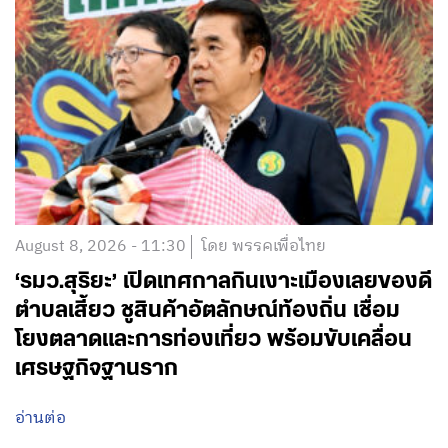
August 8, 2026 - 11:30
โดย พรรคเพื่อไทย
‘รมว.สุริยะ’ เปิดเทศกาลกินเงาะเมืองเลยของดี
ตำบลเสี้ยว ชูสินค้าอัตลักษณ์ท้องถิ่น เชื่อม
โยงตลาดและการท่องเที่ยว พร้อมขับเคลื่อน
เศรษฐกิจฐานราก
อ่านต่อ