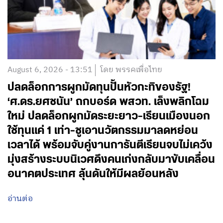
August 6, 2026 - 13:51
โดย พรรคเพื่อไทย
ปลดล็อกการผูกมัดทุนปั้นหัวกะทิของรัฐ!
‘ศ.ดร.ยศชนัน’ ถกบอร์ด พสวท. เล็งพลิกโฉม
ใหม่ ปลดล็อกผูกมัดระยะยาว-เรียนเมืองนอก
ใช้ทุนแค่ 1 เท่า-ชูเอานวัตกรรมมาลดหย่อน
เวลาได้ พร้อมจับคู่งานการันตีเรียนจบไม่เคว้ง
มุ่งสร้างระบบนิเวศดึงคนเก่งกลับมาขับเคลื่อน
อนาคตประเทศ ลุ้นดันให้มีผลย้อนหลัง
อ่านต่อ