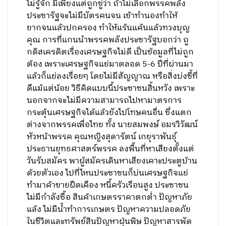
ไม่รู้จัก มีเพียงแต่ถูกขู่ว่า ถ้าไม่เลือกพรรคพลัง
ประชารัฐจะไม่มีบัตรคนจน เข้าทำนองทำให้
ยากจนแล้วปกครอง ทำให้แร้นแค้นแล้วทวงบุญ
คุณ การที่แกนนำพรรคพลังประชารัฐบอกว่า ถู
กดิสเครดิตเรื่องเศรษฐกิจไม่ดี เป็นข้อมูลที่ไม่ถูก
ต้อง เพราะเศรษฐกิจแย่มาตลอด 5-6 ปีที่ผ่านมา
แล้วก็แย่ลงเรื่อยๆ โดยไม่มีสัญญาณ หรือสิ่งบ่งชี้ที่
ดีแม้แต่น้อย วิธีคิดแบบนี้ประชาชนสิ้นหวัง เพราะ
นอกจากจะไม่มีความสามารถไปหามาตรการ
กระตุ้นเศรษฐกิจได้แล้วยังไปโทษคนอื่น ซึ่งแตก
ต่างจากพรรคเพื่อไทย ทั้ง นายสมพงษ์ อมรวิวัฒน์
หัวหน้าพรรค คุณหญิงสุดารัตน์ เกยุราพันธุ์
ประธานยุทธศาสตร์พรรค ลงพื้นที่หาเสียงตั้งแต่
วันรับสมัคร พาผู้สมัครเดินหาเสียงเคาะประตูบ้าน
ด้วยตัวเอง ไปที่ไหนประชาชนก็บ่นเศรษฐกิจแย่
ทำมาค้าขายฝืดเคือง หนี้ครัวเรือนสูง ประชาชน
ไม่มีกำลังซื้อ สินค้าเกษตรราคาตกต่ำ ปัญหาภัย
แล้ง ไม่มีน้ำทำการเกษตร ปัญหาความปลอดภัย
ในชีวิตและทรัพย์สินปัญหาฝุ่นพิษ ปัญหาสารพัด