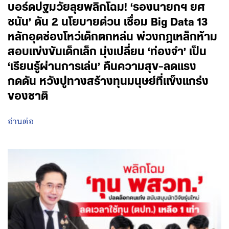
บอร์ดปฐมวัยลุยพลิกโฉม! ‘รองนายกฯ ยศ
ชนัน’ ดัน 2 นโยบายด่วน เชื่อม Big Data 13
หลักอุดช่องโหว่เด็กตกหล่น พ่วงกฎเหล็กห้าม
สอบแข่งขันเด็กเล็ก มุ่งเปลี่ยน ‘ท่องจำ’ เป็น
‘เรียนรู้ผ่านการเล่น’ คืนความสุข-ลดแรง
กดดัน หวังปูทางสร้างทุนมนุษย์ที่แข็งแกร่ง
ของชาติ
อ่านต่อ