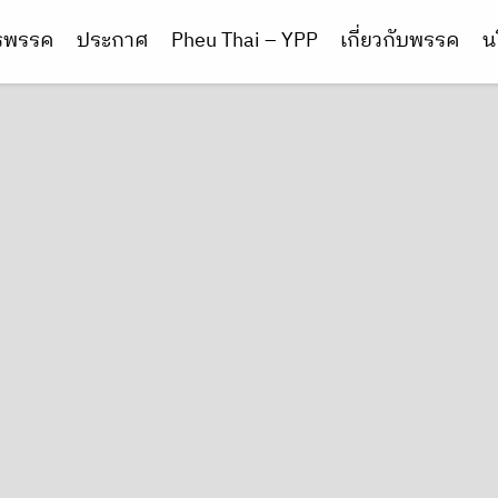
ารพรรค
ประกาศ
Pheu Thai – YPP
เกี่ยวกับพรรค
น