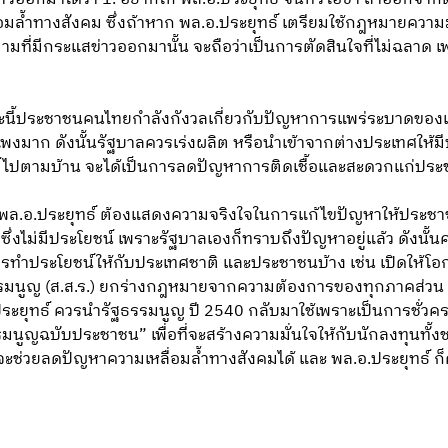
มล้ำทางสังคม ซึ่งถ้าหาก พล.อ.ประยุทธ์ เตรียมใช้กฎหมายความมั่
ามที่มีกระแสข่าวออกมานั้น จะถือว่าเป็นการตัดสินใจที่ไม่ฉลา
ขณะนี้ประชาชนคนไทยกำลังกังวลเกี่ยวกับปัญหาการแพร่ระบาดของเช
มาก ดังนั้นรัฐบาลควรเร่งผลิต หรือนำเข้าจากต่างประเทศให้มีปร
ีย์ไปตามบ้าน จะได้เป็นการลดปัญหาการติดเชื้อและสะดวกแก่ปร
่ พล.อ.ประยุทธ์ ต้องแสดงความจริงใจในการแก้ไขปัญหาให้ประชาชนได
่งไม่มีประโยชน์ เพราะรัฐบาลเองก็ทราบถึงปัญหาอยู่แล้ว ดังนั้น
วรทำประโยชน์ให้กับประเทศชาติ และประชาชนบ้าง เช่น เปิดให้โอ
รรมนูญ (ส.ส.ร.) ยกร่างกฎหมายจากความต้องการของทุกภาคส่วน ร
ยุทธ์ ควรนำรัฐธรรมนูญ ปี 2540 กลับมาใช้เพราะเป็นการชั่วคร
มนูญฉบับประชาชน” เพื่อที่จะสร้างความมั่นใจให้กับนักลงทุนทั้
จะช่วยลดปัญหาความเหลื่อมล้ำทางสังคมได้ และ พล.อ.ประยุทธ์ ก็