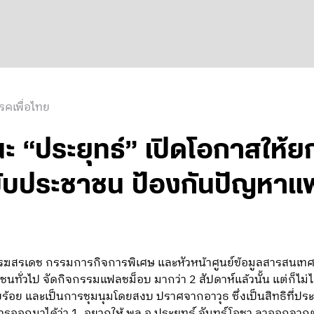
รคเพื่อไทย
นะ “ประยุทธ์” เปิดโอกาสให้ย
บับประชาชน ป้องกันปัญหา
นรรฆสรเดช กรรมการกิจการพิเศษ และหัวหน้าศูนย์ข้อมูลสารสนเทศ 
นทั่วไป จัดกิจกรรมแฟลชม็อบ มากว่า 2 สัปดาห์แล้วนั้น แต่ก็ไม่ได
บร้อย และเป็นการชุมนุมโดยสงบ ปราศจากอาวุธ ซึ่งเป็นสิทธิที่
อกมาได้ว่า 1. อยากให้ พล.อ.ประยุทธ์ จันทร์โอชา ลาออกจาก