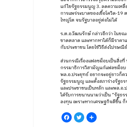
แก้ไขรัฐธรรมนูญ 3. ลดความเหลื่อ
การแพร่ระบาดของเชื้อโควิด-19 ต
ใหญ่โต จนรัฐบาลอยู่ต่อไม่ได้
ร.ต.อ.วัฒนรักษ์ กล่าวอีกว่า ใน
ขาดตลาด และหากหาได้ก็มีราคาแพง
กับประชาชน โดยใช้วิธีส่งไปรษณ
ส่วนกรณีเรื่องแฟลชม็อบเป็นสิ่งที
กรรมาธิการวิสามัญแก้แฟลชม็อบ ซึ
พล.อ.ประยุทธ์ อยากจะอยู่ยาวก็ค
รัฐธรรมนูญ และตั้งสภาร่างรัฐธ
และประชาชนเป็นหลัก และพล.อ.ประ
ได้รับการขนานนามว่าเป็น “รัฐธรร
ลงทุน เพราะหากเศรษฐกิจดีขึ้น ก็
Facebook
Twitter
Share