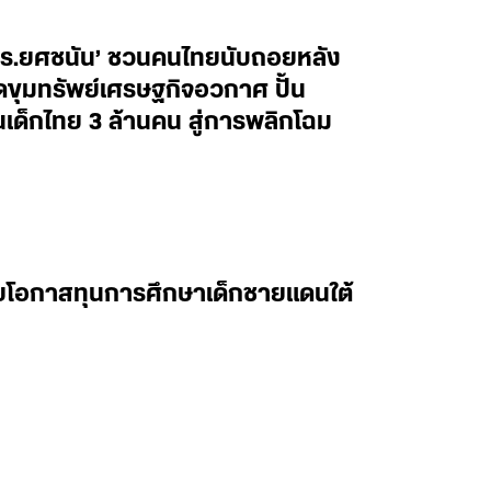
ศ.ดร.ยศชนัน’ ชวนคนไทยนับถอยหลัง
ิดขุมทรัพย์เศรษฐกิจอวกาศ ปั้น
็กไทย 3 ล้านคน สู่การพลิกโฉม
ยายโอกาสทุนการศึกษาเด็กชายแดนใต้