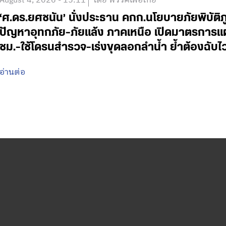
August 4, 2026 - 15:11
โดย พรรคเพื่อไทย
‘ศ.ดร.ยศชนัน’ นั่งประธาน คกก.นโยบายภัยพิบัติ
ปัญหาอุทกภัย-ภัยแล้ง ภาคเหนือ เปิดมาตรการแ
ชม.-ใช้โดรนสำรวจ-เร่งขุดลอกลำน้ำ ย้ำต้องฉับ
อ่านต่อ