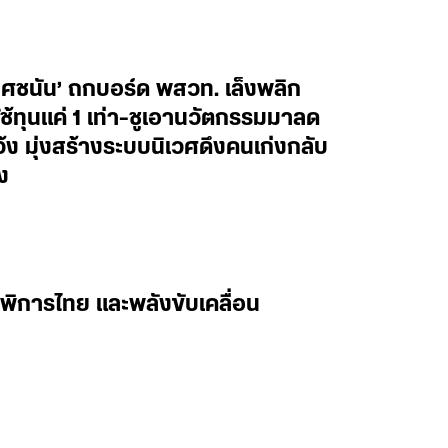
ยศชนัน’ ถกบอร์ด พสวท. เล็งพลิก
้ทุนแค่ 1 เท่า-ชูเอานวัตกรรมมาลด
ว้ง มุ่งสร้างระบบนิเวศดึงคนเก่งกลับ
ง
พิการไทย และพลังขับเคลื่อน