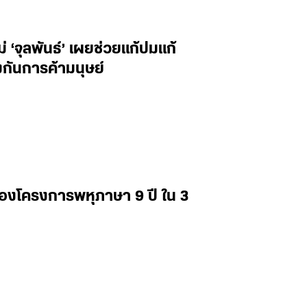
‘จุลพันธ์’ เผยช่วยแก้ปมแก้
กันการค้ามนุษย์
่องโครงการพหุภาษา 9 ปี ใน 3