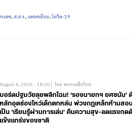
สรเดช
,
ส.ส.ร.
,
แฟลชม็อบ
,
โควิด-19
August 6, 2026 - 18:20
โดย พรรคเพื่อไทย
บอร์ดปฐมวัยลุยพลิกโฉม! ‘รองนายกฯ ยศชนัน’ ดั
หลักอุดช่องโหว่เด็กตกหล่น พ่วงกฎเหล็กห้ามสอบแข่
เป็น ‘เรียนรู้ผ่านการเล่น’ คืนความสุข-ลดแรงกดดั
แข็งแกร่งของชาติ