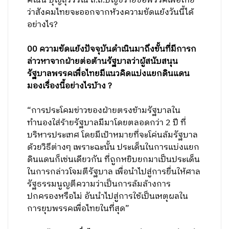
คณิน บุญสุวรรณ ส.ส.บัญชีรายชื่อพรรคเพื่อไทย
ว่าสังคมไทยจะออกจากห้วงความขัดแย้งวันนี้ได้
อย่างไร?
00 ความขัดแย้งปัจจุบันดำเนินมาถึงขั้นที่มีการก
ล่าวหาจากฝ่ายต่อต้านรัฐบาลว่าผู้สนับสนุน
รัฐบาลพรรคเพื่อไทยมีแนวคิดแบ่งแยกดินแดน
มองเรื่องนี้อย่างไรบ้าง ?
“การประโคมข่าวของฝ่ายตรงข้ามรัฐบาลใน
ทำนองใส่ร้ายรัฐบาลมีมาโดยตลอดกว่า 2 ปี ที่
บริหารประเทศ โดยมีเป้าหมายที่จะโค่นล้มรัฐบาล
ด้วยวิธีต่างๆ เพราะฉะนั้น ประเด็นในการแบ่งแยก
ดินแดนก็เช่นเดียวกัน ที่ถูกหยิบยกมาเป็นประเด็น
ในการกล่าวโจมตีรัฐบาล เพื่อนำไปสู่การยื่นให้ศาล
รัฐธรรมนูญตีความว่าเป็นการล้มล้างการ
ปกครองหรือไม่ อันนำไปสู่การใช้เป็นเหตุผลใน
การยุบพรรคเพื่อไทยในที่สุด”