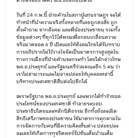
ด่างพร้อยขาดความน่าเชื่อถือไปด้วย
วันที่ 24 ก.พ.นี้ ฝ่ายค้านในสภาผู้แทนราษฎร จะได้
ทำหน้าที่นำความจริงทั้งหลายที่เคยถูกสงสัย ถูก
ตั้งคำถาม จากสังคม และพี่น้องประชาชน รวมทั้ง
ข้อมูลต่างๆ ที่ซุกไว้ใต้พรมเพื่อกลบเกลื่อนความ
จริงมาตลอด 6 ปี เปิดเผยให้สังคมไทยได้รับทราบ
การอภิปรายไม่ไว้วางใจจัดเป็นมาตรการสูงสุดใน
ทางการเมืองที่ฝ่ายค้านจะกระทำ โดยได้กล่าวโทษ
พล.อ.ประยุทธ์ และรัฐมนตรีร่วมคณะอีก 5 คน ว่า
เราไม่สามารถและไม่อาจปล่อยให้บุคคลเหล่านี้
บริหารประเทศชาติสืบต่อไปอีกได้
เพราะรัฐบาล พล.อ.ประยุทธ์ และพวกได้ทำร้ายผล
ประโยชน์ของประเทศชาติ ทำลายระบอบ
ประชาธิปไตยและหลักนิติธรรม อีกทั้งยังละเมิด
สิทธิเสรีภาพของประชาชน ใช้มาตรการคุกคามใน
การจัดการกับคนที่มีความคิดเห็นต่าง ปล่อยปละ
ละเลยให้เกิดการทุจริตคอร์รัปชันเต็มบ้านเต็ม