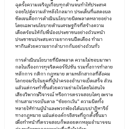
ฉุดรั้งความเจริญเกือบทุกด้านจนทำให้ประเทศ
ถอยไปสู่ความล้าหลังไกลมาก ประเด็นที่แสดงผล
ชัดเจนคือการดำเนินนโยบายผิดพลาดหลายอย่าง
โดยเฉพาะนโยบายด้านเศรษฐกิจที่สร้างความ
เดือดร้อนให้กับพี่น้องประชาชนอย่างถ้วนหน้า
ประชาชนประสบความยากจนฝืดเคือง ทำมา
หากินด้วยความยากลำบากกันอย่างถ้วนทั่ว
การดำเนินนโยบายที่ผิดพลาด ความไม่ชอบมาพา
กลในเรื่องการทุจริตคอร์รัปชัน รวมทั้งการทำลาย
หลักการ กติกา กฎหมาย ตามหลักสากลที่สังคม
โลกยอมรับในยุคที่ผู้นำครองอำนาจเบ็ดเสร็จ ล้วน
แล้วแต่กระทำขึ้นด้วยความย่ามใจโดยไม่สนใจ
เสียงวิพากษ์วิจารณ์ หรือการตรวจสอบใดๆ เพราะ
ท่านสามารถบันดาล “ข้อยกเว้น” ความผิดทั้ง
หลายให้ท่านผู้นำและพวกพ้องได้แบบปาฏิหาริย์
ทางกฎหมาย แม้แต่องค์กรอิสระที่ถูกตั้งขึ้นมา
เพื่อทำหน้าที่ตรวจสอบก็พลอยตกหลุมอำนาจจน