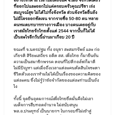
อย่างไรก็ตาม เวลานี้มีเพียงแค่ จ.เลย จังหวัดเดียว
ที่ออกไปและออกไปแค่ครอบครัวคุณปรีชา เร่ง
สมบูรณ์สุข ​ไม่ได้ไปทั้งจังหวัด ส่วนจังหวัดอื่นยัง
ไม่มีใครออกชัดเจน จากรายชื่อ 50-80 คน หลาย
คนหมดบทบาททางการเมือง บางคนเคยอยู่กับ
เราสมัยไทยรักไทยตั้งแต่ 2544 จากนั้นก็ไม่ได้
เป็นอะไรอีกวันนี้ผ่านมาเกือบ 20 ปี ​​
ขณะที่ จ.นครปฐม ทั้ง อนุชา สะสมทรัพย์ และ ก่อ
เกียรติ สิริยะเสถียร อดีต สส. เพื่อไทย ก็มายืนยัน
ความเป็นสมาชิกพรรค ตอนที่ไปตีกอล์ฟก็มาตี​
ไม่มีปัญหา แต่เมื่อถึงเวลาแต่ละคนตัดสินใจชะตา
ชีวิตตัวเองเราห้ามไม่ได้เป็นเรื่องของความคิดของ
แต่ละคน ซึ่งไม่รู้ว่าข้อจำกัดของแต่ละท่านเป็นยัง
ไง
ทั้งนี้ จุดยืนอุดมการณ์เพื่อไทยยึดมั่นคือไม่เอา
เผด็จการสืบทอดอำนาจ ไม่สนับสนุน
พล.อ.ประยุทธ์ เป็นนายกฯ ในกรอบที่ไม่เข้าสู่