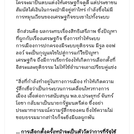
ใครจะมาปั้นตบแต่งให้เศรษฐกิจดูดี ​แต่ประชาชน
สัมผัสได้เงินใน​กระเป๋ามีอยู่เท่าไหร่ ​กำลังซื้อไม่มี
การหมุนเวียนของเศรษฐกิจซบเซาไปทั้งระบบ
​อีกส่วนคือ ​ผลกระทบเรื่องสิทธิเสรีภาพ ซึ่งปัญหา
ที่ผูกกับเรื่องเศรษฐกิจ ​ซึ่งการทำให้ระบบ
การเมืองการปกครองมีระบบยุติธรรม มีรูล ออฟ
ลอว์ ​จะเป็นกุญแจไขไปสู่การแก้ไัขปัญหา
เศรษฐกิจ ถึงมีการเรียกร้องให้เกิดการเลือกตั้งที่
อิสระและยุติธรรม ไม่ให้ใช้อำนาจเอาเปรียบคู่แข่ง
“สิ่งที่กำลังทำอยู่ในทางการเมือง ทำให้เกิดความ
รู้สึกเชื่อว่าเป็นกระบวนการเคลื่อนไหวทางการ
เมือง เอื้อต่อการสนับสนุน พล.อ.ประยุทธ์ จันทร์
โอชา กลับมาเป็นนายกรัฐมนตรีต่อ ซึ่งอย่า
ประมาทอารมณ์ความรู้สึกของคน ยิ่งใช้ความไม่
ชอบธรรมมากเท่าไรก็จะยิ่งมีผลผูกพัน
… การเลือกตั้งครั้งหน้าจะเป็นตัววัดว่าการที่รัฐใช้