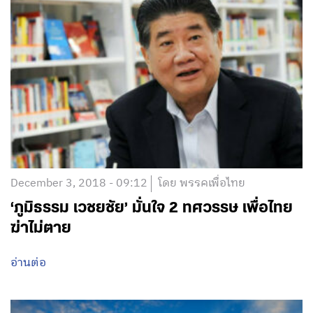
“เพื่อไทย” แนะรัฐบาล สลับส่งเสริมการท่อง
เที่ยวแบ่งตามฤดูกาล ชู “ตลาดอินเดีย”
ทางออกท่องเที่ยวไทยช่วง low season
อ่านต่อ