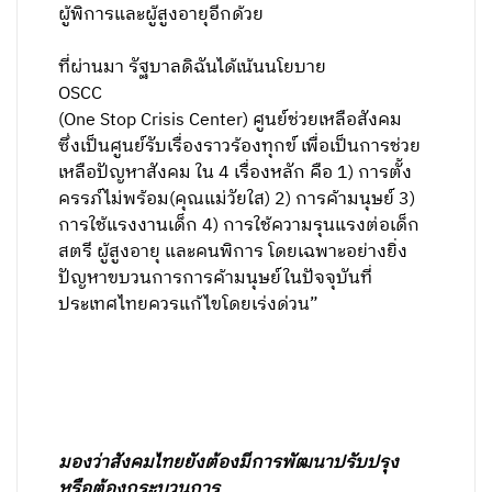
นอกจากนี้ยังมีปัญหาอีกด้านหนึ่งคือทัศนคติที่
มองคนไม่เท่ากัน
การมองสตรีเพศเป็นเพียงวัตถุทางเพศนั้น ส่งผล
ให้เกิดความรุนแรง สตรีถูกกดขี่ข่มเหงเพิ่มขึ้น
เป็นปัญหาของสังคมที่น่าเป็นห่วง ซึ่งต้องช่วยกัน
ปรับทัศนคติและค่านิยมที่ถูกต้องต่อไป
เพื่อให้สังคมของเราเป็นสังคมน่าอยู่ มีความ
เมตตาช่วยเหลือเพศที่อ่อนแอกว่า นั่นไม่ได้หมาย
ถึงแค่สตรีอย่างเดียวแต่หมายรวมถึงเด็ก
ผู้พิการและผู้สูงอายุอีกด้วย
ที่ผ่านมา รัฐบาลดิฉันได้เน้นนโยบาย
OSCC
(One Stop Crisis Center)
ศูนย์ช่วยเหลือสังคม
ซึ่งเป็นศูนย์รับเรื่องราวร้องทุกข์ เพื่อเป็นการช่วย
เหลือปัญหาสังคม ใน 4 เรื่องหลัก คือ 1) การตั้ง
ครรภ์ไม่พร้อม(คุณแม่วัยใส) 2) การค้ามนุษย์ 3)
การใช้แรงงานเด็ก 4) การใช้ความรุนแรงต่อเด็ก
สตรี ผู้สูงอายุ และคนพิการ โดยเฉพาะอย่างยิ่ง