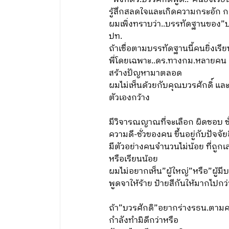
รู้สึกสลดใจและเกิดความกระอัก กร
ผมเพิ่งทราบว่า..บรรทัดฐานของ”บวร
ปท.
ถ้าเชื่อตามบรรทัดฐานนี้คนยิ่งเรี
พี่โดยเฉพาะ..ดร.ทางกม.หลายคน และ
สร้างปัญหามาตลอด
ผมไม่เห็นด้วยกับคุณบวรศักดิ์ และผ
ตัวเองกว้าง
มีวิจารณญาณที่จะเลือก ผิดชอบ ชั่
ความดี-ชั่วของคน ขึ้นอยู่กับป
มีตัวอย่างคนจำนวนไม่น้อย ที่ถูกเ
หรือเรียนน้อย
ผมไม่อยากเห็น”ผู้ใหญ่”หรือ”ผู้ม
พูดจาให้ร้าย ป้ายสีกันให้มากไปกว่
ถ้า”บวรศักดิ”อยากร่างรธน.ตามควา
กำลังทำมิดีกว่าหรือ