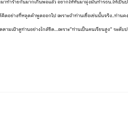
ทำร้ายกันมากเกินพอแล้ว อยากให้หันมามุ่งมั่นทำรธน.ให้เป็นปช
่ได้คิดอย่างที่หลุดคำพูดออกไป เพราะถ้าท่านเชื่อเช่นนั้นจริง..ท
องติดตามเฝ้าดูท่านอย่างใกล้ชิด…เพราะ”ท่านเป็นคนเรียนสูง” 