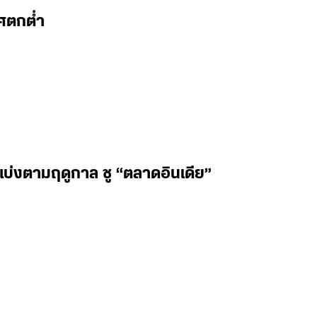
ทศตกต่ำ
วแบ่งตามฤดูกาล ชู “ตลาดอินเดีย”