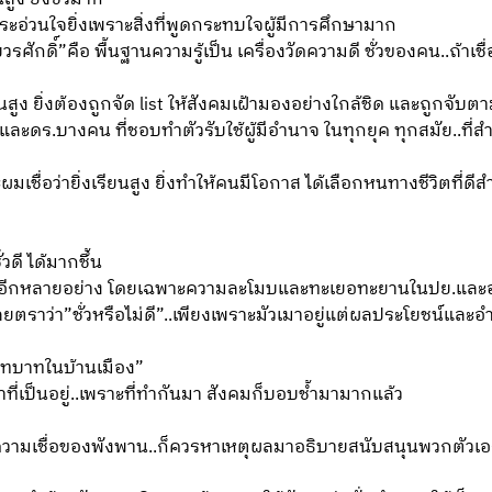
ะอ่วนใจยิ่งเพราะสิ่งที่พูดกระทบใจผู้มีการศึกษามาก
ศักดิ์”คือ พื้นฐานความรู้เป็น เครื่องวัดความดี ชั่วของคน..ถ้าเช
ยนสูง ยิ่งต้องถูกจัด list ให้สังคมเฝ้ามองอย่างใกล้ชิด และถูกจั
ดร.บางคน ที่ชอบทำตัวรับใช้ผู้มีอำนาจ ในทุกยุค ทุกสมัย..ที่สำค
มเชื่อว่ายิ่งเรียนสูง ยิ่งทำให้คนมีโอกาส ได้เลือกหนทางชีวิตที่
วดี ได้มากชึ้น
ัจจัยอีกหลายอย่าง โดยเฉพาะความละโมบและทะเยอทะยานในปย.แล
ลยตราว่า”ชั่วหรือไม่ดี”..เพียงเพราะมัวเมาอยู่แต่ผลประโยชน์และอ
ีบทบาทในบ้านเมือง”
าที่เป็นอยู่..เพราะที่ทำกันมา สังคมก็บอบช้ำมามากแล้ว
มเชื่อของพังพาน..ก็ควรหาเหตุผลมาอธิบายสนับสนุนพวกตัวเอง โดย