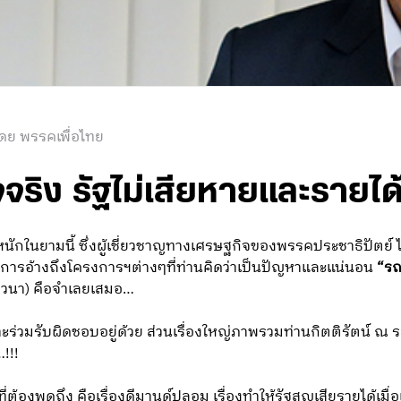
ดย พรรคเพื่อไทย
ริง รัฐไม่เสียหายและรายได้ภ
กในยามนี้ ซึ่งผู้เชี่ยวชาญทางเศรษฐกิจของพรรคประชาธิปัตย์ ได้ส
มีการอ้างถึงโครงการฯต่างๆที่ท่านคิดว่าเป็นปัญหาและแน่นอน
“รถ
ชาวนา) คือจำเลยเสมอ…
ะร่วมรับผิดชอบอยู่ด้วย ส่วนเรื่องใหญ่ภาพรวมท่านกิตติรัตน์ ณ ระ
!!!
ี่ต้องพูดถึง คือเรื่องดีมานด์ปลอม เรื่องทำให้รัฐสูญเสียรายได้เ