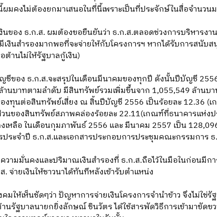
นี้ผมคงไม่ต้องยกมาเสนอในที่นี้เพราะเป็นที่ประจักษ์ในสื่อจำนวน
เงินของ ธ.ก.ส. ผมต้องขอยืนยันว่า ธ.ก.ส.ตลอดช่วงการบริหารงา
มีเงินสำรองมากพอที่จะจ่ายให้กับโครงการฯ หากได้รับการสนับสนุนกา
อต้านไม่ให้รัฐบาลกู้เงิน)
ญชีของ ธ.ก.ส.จะสรุปในเดือนมีนาคมของทุกปี ดังนั้นปีบัญชี 2556
้านบาทตามลำดับ มีสินทรัพย์รวมเพิ่มขึ้นจาก 1,055,549 ล้านบา
องทุนต่อสินทรัพย์เสี่ยง ณ สิ้นปีบัญชี 2556 เป็นร้อยละ 12.36 
ส่วนของสินทรัพย์สภาพคล่องร้อยละ 22.11(เกณฑ์ที่ธนาคารแห่ง
งคงเหลือ ในเดือนกุมภาพันธ์ 2556 และ มีนาคม 2557 เป็น 128,
การประจำปี ธ.ก.ส.และเอกสารประกอบการประชุมคณะกรรมการ ธ.
งความมั่นคงและปริมาณเงินสำรองที่ ธ.ก.ส.ถือไว้ในมือในก่อนมีก
ส. จ่ายเงินให้ชาวนาได้ทันทีหลังเข้ารับตำแหน่ง
มให้เห็นชัดๆว่า ปัญหาการจ่ายเงินโครงการจำนำข้าว จึงไม่ใช่รัฐบา
ต้านรัฐบาลนายกยิ่งลักษณ์ ชินวัตร ได้ใช้สารพัดวิธีการเข้ามาขัด