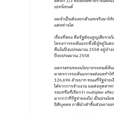
สต๊อก 1/3 ของยอดขายรายเดือนใน
เปอร์เซนต์
ผมจำเป็นต้องยกตัวเลขจริงมาให้เ
แต่อย่างใด
เรื่องที่สอง คือรัฐต้องสูญเสียร
โครงการรถคันแรกซึ่งมีผู้อยู่ในสถ
คืนในปีงบประมาณ 2558 อยู่บ้างเน
ปีงบประมาณ 2558
ผลกระทบของนโยบายรถยนต์คันแ
มาตรการรถคันแรกจะส่งผลทำให้เศร
126,696 ล้านบาท ขณะที่รัฐจ่ายเ
ได้จากการจ้างงาน ผลต่ออุตสาห
รอบหรือที่เรียกว่า multiplier ef
มากกว่าที่รัฐจ่ายลงไป เป็นประโย
นิติบุคคล ภาษีนำเข้าชิ้นส่วนยาน