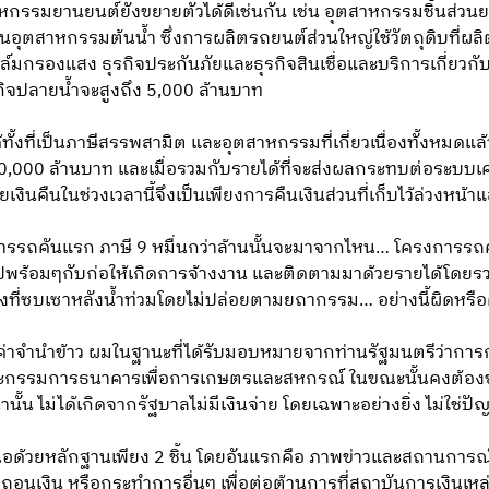
ตสาหกรรมยานยนต์ยังขยายตัวได้ดีเช่นกัน เช่น อุตสาหกรรมชิ้นส่
ป็นอุตสาหกรรมต้นน้ำ ซึ่งการผลิตรถยนต์ส่วนใหญ่ใช้วัตถุดิบที่ผล
ล์มกรองแสง ธุรกิจประกันภัยและธุรกิจสินเชื่อและบริการเกี่ยวกับ
ิจปลายน้ำจะสูงถึง 5,000 ล้านบาท
ทั้งที่เป็นภาษีสรรพสามิต และอุตสาหกรรมที่เกี่ยวเนื่องทั้งหมดแล้ว 
,000 ล้านบาท และเมื่อรวมกับรายได้ที่จะส่งผลกระทบต่อระบบเศ
เงินคืนในช่วงเวลานี้จึงเป็นเพียงการคืนเงินส่วนที่เก็บไว้ล่วงหน้าแล้
งการรถคันแรก ภาษี 9 หมื่นกว่าล้านนั้นจะมาจากไหน… โครงการ
้อมๆกับก่อให้เกิดการจ้างงาน และติดตามมาด้วยรายได้โดยรวมที่
วงที่ซบเซาหลังน้ำท่วมโดยไม่ปล่อยตามยถากรรม… อย่างนี้ผิดหรือ
ินจ่ายค่าจำนำข้าว ผมในฐานะที่ได้รับมอบหมายจากท่านรัฐมนตรีว่าก
ะกรรมการธนาคารเพื่อการเกษตรและสหกรณ์ ในขณะนั้นคงต้องขอย
ั้น ไม่ได้เกิดจากรัฐบาลไม่มีเงินจ่าย โดยเฉพาะอย่างยิ่ง ไม่ใช่ปัญ
นอด้วยหลักฐานเพียง 2 ชิ้น โดยอันแรกคือ ภาพข่าวและสถานการณ
นเงิน หรือกระทำการอื่นๆ เพื่อต่อต้านการที่สถาบันการเงินเหล่าน