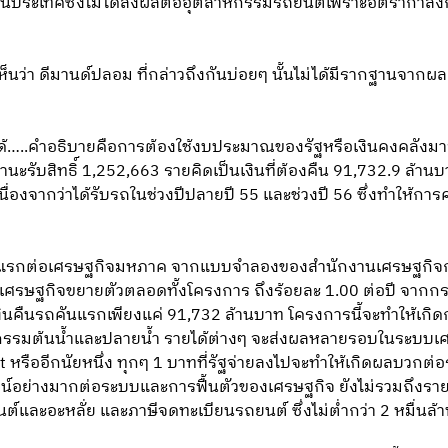
ประเทศซึ่งไม่ได้ส่งผลต่ออุตสาหกรรมรถยนต์เพราะอัตรากำลังกา
ห็นว่า ดีมานด์ปลอม ที่กล่าวถึงกันบ่อยๆ นั้นไม่ได้มีรากฐานจา
ายได้…..คำอธิบายคือการต้องใช้งบประมาณของรัฐหรือเงินคงคลังมาจ
านะรับสิทธิ์ 1,252,663 รายคิดเป็นเงินที่ต้องคืน 91,732.9 ล้าน
ื่องจากว่าได้รับรถในช่วงปีปลายปี 55 และช่วงปี 56 ซึ่งทำให้ก
รกต่อเศรษฐกิจมหภาค จากแบบจำลองของสำนักงานเศรษฐกิจกา
ษฐกิจขยายตัวตลอดทั้งโครงการ ถึงร้อยละ 1.00 ต่อปี จากกรณีฐ
งินคืนรถคันแรกเพียงแค่ 91,732 ล้านบาท โครงการนี้จะทำให้เกิด
กรรมต้นน้ำและปลายน้ำ รายได้ต่างๆ จะส่งผลหลายรอบในระบบเ
fect หรืออีกนัยหนึ่ง ทุกๆ 1 บาทที่รัฐจ่ายลงไปจะทำให้เกิดผลบวกต
ชน์อย่างมากต่อระบบและการฟื้นตัวของเศรษฐกิจ ยังไม่รวมถึงรายได
ยนต์และอะหลั่ย และภาษีจดทะเบียนรถยนต์ ซึ่งไม่ต่ำกว่า 2 หมื่นล