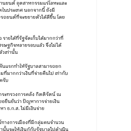
วนยานยนต์ อุตสาหกรรมแร่โลหะและ
ิตในประเทศ นอกจากนี้ ยังมี
รถยนต์ที่จะขยายตัวได้ดีขึ้น โดย
รายได้ที่รัฐจัดเก็บได้มากกว่าที่
รษฐกิจหลายรอบแล้ว จึงไม่ได้
วเท่านั้น
รถคันแรกทำให้รัฐบาลสามารถยก
มากกว่าเงินที่จ่ายคืนไป เท่ากับ
ครับ
ารกระทรวงการคลัง กิตติรัตน์ ณ
ืนยันว่า ปัญหาการจ่ายเงิน
หา ธ.ก.ส. ไม่มีเงินจ่าย
์ทางการเมืองที่มีกลุ่มคนจำนวน
ั้นจะให้เงินกู้กับรัฐบาลไปดำเนิน