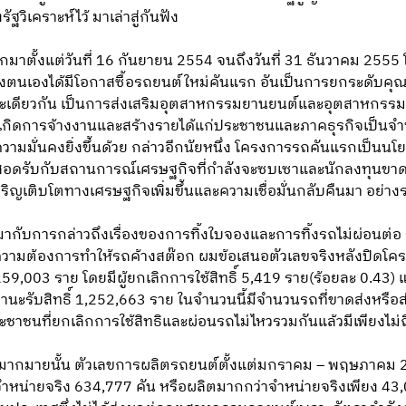
วิเคราะห์ไว้ มาเล่าสู่กันฟัง
าตั้งแต่วันที่ 16 กันยายน 2554 จนถึงวันที่ 31 ธันวาคม 2555 โ
งตนเองได้มีโอกาสซื้อรถยนต์ใหม่คันแรก อันเป็นการยกระดับคุณ
ะเดียวกัน เป็นการส่งเสริมอุตสาหกรรมยานยนต์และอุตสาหกรรมที่เก
ย เกิดการจ้างงานและสร้างรายได้แก่ประชาชนและภาคธุรกิจเป็นจ
มมั่นคงยิ่งขึ้นด้วย กล่าวอีกนัยหนึ่ง โครงการรถคันแรกเป็นนโย
อดรับกับสถานการณ์เศรษฐกิจที่กำลังจะซบเซาและนักลงทุนขาดควา
ิญเติบโตทางเศรษฐกิจเพิ่มขึ้นและความเชื่อมั่นกลับคืนมา อย่างร
ากับการกล่าวถึงเรื่องของการทิ้งใบจองและการทิ้งรถไม่ผ่อนต่อ 
นความต้องการทำให้รถค้างสต๊อก ผมข้อเสนอตัวเลขจริงหลังปิดโครง
59,003 ราย โดยมีผู้ยกเลิกการใช้สิทธิ์ 5,419 ราย(ร้อยละ 0.43) และ
สถานะรับสิทธิ์ 1,252,663 ราย ในจำนวนนี้มีจำนวนรถที่ขาดส่งหรือส่
 ประชาชนที่ยกเลิกการใช้สิทธิและผ่อนรถไม่ไหวรวมกันแล้วมีเพียงไม่
อยู่มากมายนั้น ตัวเลขการผลิตรถยนต์ตั้งแต่มกราคม – พฤษภาคม 
หน่ายจริง 634,777 คัน หรือผลิตมากกว่าจำหน่ายจริงเพียง 43,07