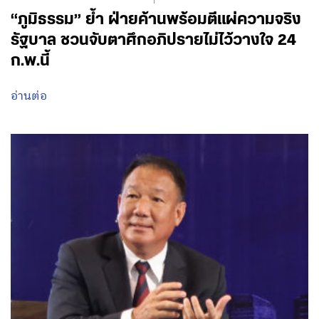
“ภูมิธรรม” ย้ำ ฝ่ายค้านพร้อมตีแผ่ความจริง
รัฐบาล ชวนจับตาศึกอภิปรายไม่ไว้วางใจ 24
ก.พ.นี้
อ่านต่อ