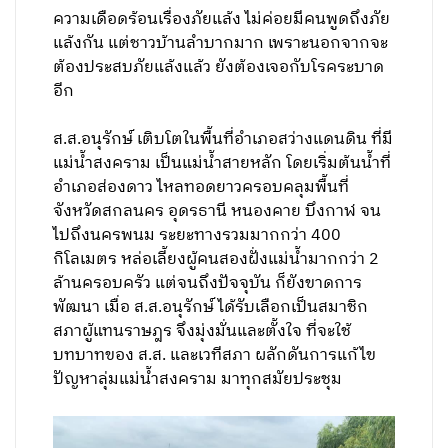
ความเดือดร้อนเรื่องภัยแล้ง ไม่ค่อยมีคนพูดถึงภัย
แล้งกัน แต่ชาวบ้านลำบากมาก เพราะนอกจากจะ
ต้องประสบภัยแล้งแล้ว ยังต้องเจอกับโรคระบาด
อีก
ส.ส.อนุรักษ์ เติบโตในพื้นที่อำเภอสว่างแดนดิน ที่มี
แม่น้ำสงคราม เป็นแม่น้ำสายหลัก โดยเริ่มต้นน้ำที่
อำเภอส่องดาว ไหลทอดยาวครอบคลุมพื้นที่
จังหวัดสกลนคร อุดรธานี หนองคาย บึงกาฬ จน
ไปถึงนครพนม ระยะทางรวมมากกว่า 400
กิโลเมตร หล่อเลี้ยงผู้คนสองฝั่งแม่น้ำมากกว่า 2
ล้านครอบครัว แต่จนถึงปัจจุบัน ก็ยังขาดการ
พัฒนา เมื่อ ส.ส.อนุรักษ์ ได้รับเลือกเป็นสมาชิก
สภาผู้แทนราษฎร จึงมุ่งมั่นและตั้งใจ ที่จะใช้
บทบาทของ ส.ส. และเวทีสภา ผลักดันการแก้ไข
ปัญหาลุ่มแม่น้ำสงคราม มาทุกสมัยประชุม