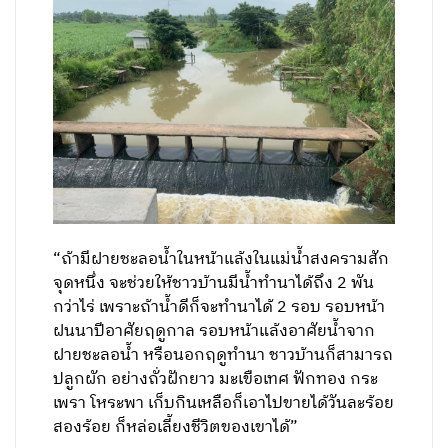
“ถ้ามีฝายชะลอน้ำในหน้าแล้งในแม่น้ำสงครามสัก
จุดหนึ่ง จะช่วยให้ชาวบ้านมีน้ำทำนาได้ถึง 2 พัน
กว่าไร่ เพราะถ้าน้ำดีก็จะทำนาได้ 2 รอบ รอบหน้า
ฝนนาปีอาศัยฤดูกาล รอบหน้าแล้งอาศัยน้ำจาก
ฝายชะลอน้ำ หรือนอกฤดูทำนา ชาวบ้านก็สามารถ
ปลูกผัก อย่างถั่วฝักยาว มะเขือเทศ ฟักทอง กระ
เพรา โหระพา เก็บกินเหลือก็เอาไปขายได้วันละร้อย
สองร้อย ก็หล่อเลี้ยงชีวิตของเขาได้”