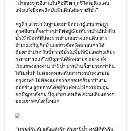
“ชาวบ้านดีใจมาก แม้ตอนนี้แค่เริ่มผูกเหล็กเทปูน
แต่เขาวาดฝันถึงอนาคตที่ดีขึ้นในอีกปีสองปีข้าง
หน้า” ส.ส.อนุรักษ์ เปิดภาพการก่อสร้างฝายชะลอ
น้ำที่ชาวบ้านถ่ายและส่งมาให้ดูในมือถือ
“น้ำของชาวอีสานมันคือชีวิต ทุกชีวิตในดินแดน
แห้งแล้งนี้จะพลิกผันฟื้นคืนได้เพราะมีน้ำ”
ครูติ๋ว เล่าวว่า ในฐานะสมาชิกสภาผู้แทนราษฎร
ภาคอีสานก็จะทำหน้าที่ต่อสู้เพื่อให้ชาวบ้านมีน้ำกิน
น้ำใช้ เพื่อให้พี่น้องชาวอำเภอสว่างแดนดิน ชาว
อำเภอเจริญศิลป์ และชาวจังหวัดสกลนคร ได้
ลืมตาอ้าปาก วันนี้หากมีน้ำในพื้นที่เพียงอย่างเดียว
จะสามารถแก้ไขปัญหาได้อีกหลายๆ อย่าง ทั้ง