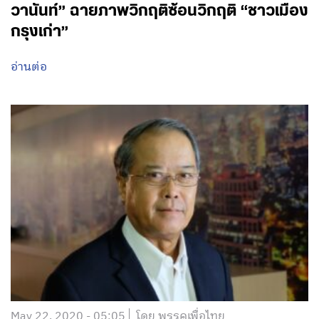
May 23, 2020 - 02:05
โดย พรรคเพื่อไทย
“โควิด” คุกคาม – “ภัยแล้ง” ลุกลาม : “นพ ชี
วานันท์” ฉายภาพวิกฤติซ้อนวิกฤติ “ชาวเมือง
กรุงเก่า”
อ่านต่อ