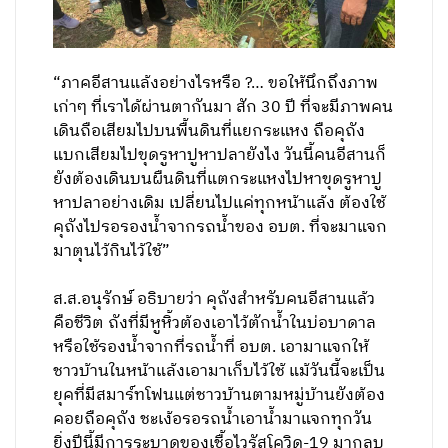
“ภาคอีสานแล้งอย่างไรหรือ ?… ขอให้นึกถึงภาพ
เก่าๆ ที่เราได้ผ่านตากันมา สัก 30 ปี ที่จะมีภาพคน
เดินถือเสียมไปบนพื้นดินที่แยกระแหง ถือคุถัง
แบกเสียมไปขุดรูหาปูหาปลายังไง วันนี้คนอีสานก็
ยังต้องเดินบนผืนดินที่แตกระแหงไปหาขุดรูหาปู
หาปลาอย่างเดิม เปลี่ยนไปแค่ทุกหน้าแล้ง ต้องใช้
คุถังไปรอรองน้ำจากรถน้ำของ อบต. ที่จะมาแจก
มาตุนไว้กินไว้ใช้”
ส.ส.อนุรักษ์ อธิบายว่า คุถังสำหรับคนอีสานแล้ว
คือชีวิต ถังที่มีหูหิ้วต้องเอาไว้ตักน้ำในบ่อบาดาล
หรือใช้รองน้ำจากที่รถน้ำที่ อบต. เอามาแจกให้
ชาวบ้านในหน้าแล้งเอามาเก็บไว้ใช้ แม้วันนี้จะเป็น
ยุคที่มีสมาร์ทโฟนแต่ชาวบ้านตามหมู่บ้านยังต้อง
คอยถือคุถัง ชะเง้อรอรถน้ำเอาน้ำมาแจกทุกวัน
ยิ่งปีนี้มีการระบาดของเชื้อไวรัสโควิด-19 มากลบ