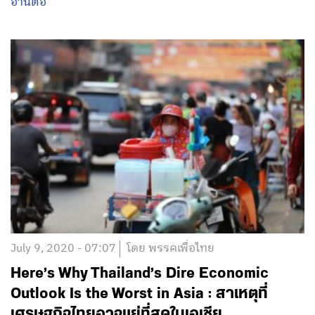
July 25, 2020 - 06:07
โดย พรรคเพื่อไทย
ส.ส.ศรัณย์ ทิมสุวรรณ : เปิดแมพ…ร่าง
กฎหมาย อี-สปอร์ต
อ่านต่อ