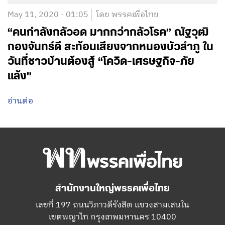
May 11, 2020 - 01:05
โดย พรรคเพื่อไทย
“คนกำลังกลัวอด มากกว่ากลัวโรค” ณัฐวุฒิ
กองจันทร์ดี สะท้อนเสียงจากหนองบัวลำภู ใน
วันที่ชาวบ้านต้องสู้ “โควิด-เศรษฐกิจ-ภัย
แล้ง”
อ่านต่อ