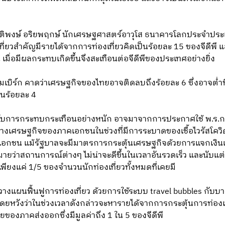
ยรติพงษ์ อริยพฤกษ์ นักเศรษฐศาสตร์อาวุโส ธนาคารโลกประจำปร
ที่ยวสำคัญมีรายได้จากการท่องเที่ยวคิดเป็นร้อยละ 15 ของจีดีพี 
เมื่อมีผลกระทบเกิดขึ้นจึงสะเทือนต่อจีดีพีของประเทศอย่างยิ่ง
เบิร์ก คาดว่าเศรษฐกิจของไทยอาจติดลบถึงร้อยละ 6 ซึ่งอาจต่ำที
ป็นร้อยละ 4
ยได้รับการกระทบกระเทือนอย่างหนัก อาจมาจากการประกาศใช้ พ.ร.ก
งเศรษฐกิจของภาคเอกชนในช่วงที่มีการระบาดของเชื้อไวรัสโคว
กชน แม้รัฐบาลจะมีมาตรการกระตุ้นเศรษฐกิจด้วยการแจกเงินเพ
ว่าสถานการณ์ต่างๆ ไม่น่าจะดีขึ้นในเวลาอันรวดเร็ว และนับแต
เพียงแค่ 1/5 ของจำนวนนักท่องเที่ยวทั้งหมดที่เคยมี
่มวางแผนฟื้นฟูการท่องเที่ยว ด้วยการใช้ระบบ travel bubbles กั
โดยหวังว่าในช่วงเวลาดังกล่าวจะหารายได้จากการกระตุ้นการท่องเ
ของภาคส่งออกซึ่งมีมูลค่าถึง 1 ใน 5 ของจีดีพี