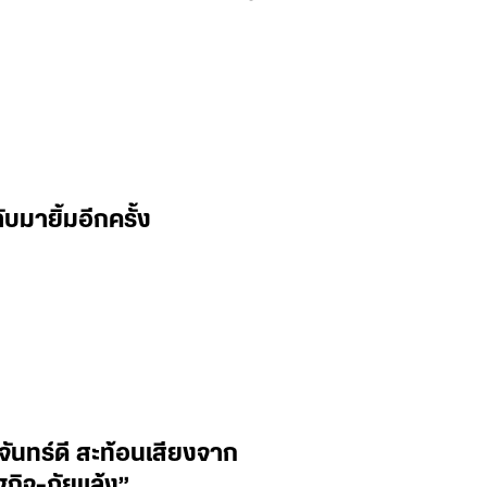
บมายิ้มอีกครั้ง
ันทร์ดี สะท้อนเสียงจาก
ฐกิจ-ภัยแล้ง”