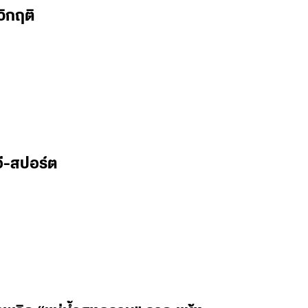
วิกฤติ
ี-สปอร์ต