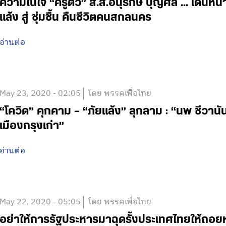
ความในใจ “ครูติ๋ว” ส.ส.อนุรักษ์ บุญศล … เดินห
แล้ง สู่ ชุ่มชื้น คืนชีวิตคนสกลนคร
อ่านต่อ
May 23, 2020 - 02:05
โดย พรรคเพื่อไทย
“โควิด” คุกคาม – “ภัยแล้ง” ลุกลาม : “นพ ชีวาน
เมืองกรุงเก่า”
อ่านต่อ
May 22, 2020 - 05:05
โดย พรรคเพื่อไทย
อย่าให้การรัฐประหารมาฉุดรั้งประเทศไทยให้ถอยหลัง