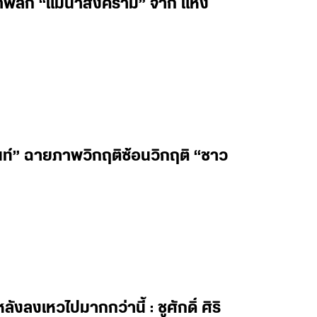
น้าพลิก “แม่น้ำสงคราม” จาก แห้ง
ันท์” ฉายภาพวิกฤติซ้อนวิกฤติ “ชาว
ลงเหวไปมากกว่านี้ : ชูศักดิ์ ศิริ