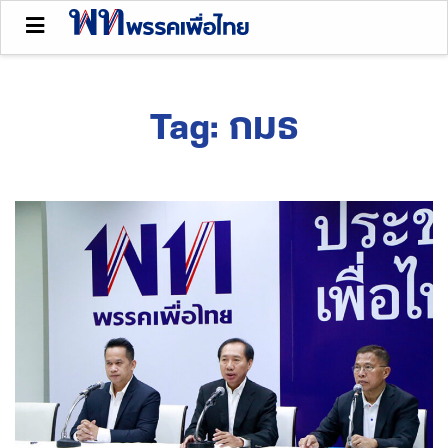
Tag:
กมธ