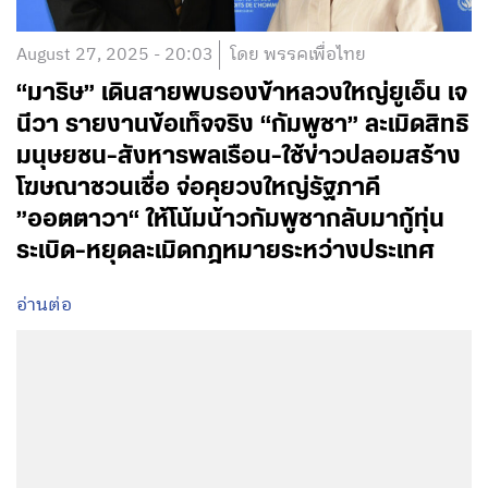
August 27, 2025 - 20:03
โดย พรรคเพื่อไทย
“มาริษ” เดินสายพบรองข้าหลวงใหญ่ยูเอ็น เจ
นีวา รายงานข้อเท็จจริง “กัมพูชา” ละเมิดสิทธิ
มนุษยชน-สังหารพลเรือน-ใช้ข่าวปลอมสร้าง
โฆษณาชวนเชื่อ จ่อคุยวงใหญ่รัฐภาคี
”ออตตาวา“ ให้โน้มน้าวกัมพูชากลับมากู้ทุ่น
ระเบิด-หยุดละเมิดกฎหมายระหว่างประเทศ
อ่านต่อ