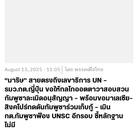
August 13, 2025 - 11:05
โดย พรรคเพื่อไทย
“มาริษ” สายตรงถึงเลขาธิการ UN –
รมว.กต.ญี่ปุ่น ขอให้กลไกออตตาวาสอบสวน
กัมพูชาละเมิดอนุสัญญา – พร้อมขอมาเลเซีย-
สิงคโปร์กดดันกัมพูชาร่วมเก็บกู้ – เมิน
กต.กัมพูชาฟ้อง UNSC อีกรอบ ชี้หลักฐาน
ไม่มี