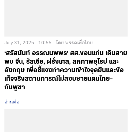
July 31, 2025 - 10:55
โดย พรรคเพื่อไทย
‘สรัสนันท์ อรรณนพพร’ สส.ขอนแก่น เดินสาย
พบ จีน, รัสเซีย, ฝรั่งเศส, สหภาพยุโรป และ
อังกฤษ เพื่อชี้แจงทำความเข้าใจจุดยืนและข้อ
เท็จจริงสถานการณ์ไม่สงบชายแดนไทย-
กัมพูชา
อ่านต่อ