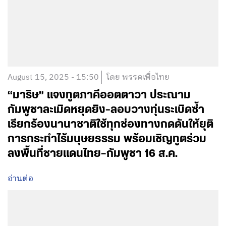
August 15, 2025 - 15:50
โดย พรรคเพื่อไทย
“มาริษ” แจงทูตภาคีออตตาวา ประณาม
กัมพูชาละเมิดหยุดยิง-ลอบวางทุ่นระเบิดซ้ำ
เรียกร้องนานาชาติใช้ทุกช่องทางกดดันให้ยุติ
การกระทำไร้มนุษยธรรม พร้อมเชิญทูตร่วม
ลงพื้นที่ชายแดนไทย–กัมพูชา 16 ส.ค.
อ่านต่อ