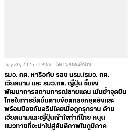
July 30, 2025 - 19:55
โดย พรรคเพื่อไทย
รมว. กต. หารือกับ รอง นรม./รมว. กต.
เวียดนาม และ รมว.กต. ญี่ปุ่น ชี้แจง
พัฒนาการสถานการณ์ชายแดน เน้นย้ำจุดยืน
ไทยในการยึดมั่นตามข้อตกลงหยุดยิงและ
พร้อมป้องกันอธิปไตยเมื่อถูกรุกราน ด้าน
เวียดนามและญี่ปุ่นเข้าใจท่าทีไทย หนุน
แนวทางที่จะนำไปสู่สันติภาพในภูมิภาค