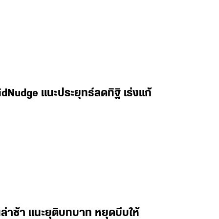
idNudge แนะประยุทธ์ลดทิฐิ เร่งแก้
ล่าช้า แนะยุติบทบาท หยุดบีบให้