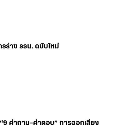
ารร่าง รธน. ฉบับใหม่
าชน “9 คำถาม–คำตอบ” การออกเสียง