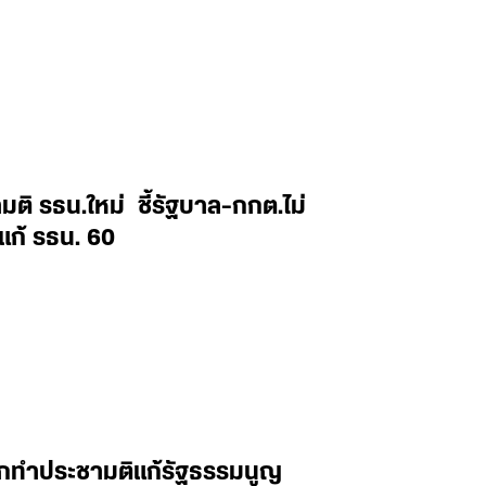
ติ รธน.ใหม่ ชี้รัฐบาล-กกต.ไม่
แก้ รธน. 60
วแรกทำประชามติแก้รัฐธรรมนูญ