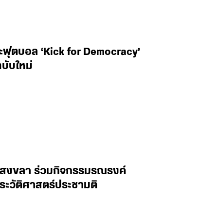
ตะฟุตบอล ‘Kick for Democracy’
บับใหม่
 จ.สงขลา ร่วมกิจกรรมรณรงค์
ะวัติศาสตร์ประชามติ