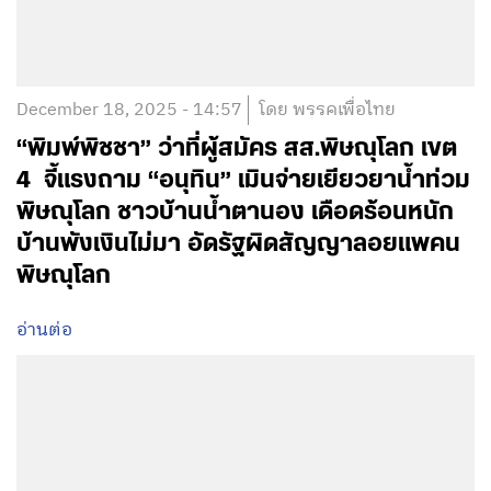
December 18, 2025 - 14:57
โดย พรรคเพื่อไทย
“พิมพ์พิชชา” ว่าที่ผู้สมัคร สส.พิษณุโลก เขต
4 จี้แรงถาม “อนุทิน” เมินจ่ายเยียวยาน้ำท่วม
พิษณุโลก ชาวบ้านน้ำตานอง เดือดร้อนหนัก
บ้านพังเงินไม่มา อัดรัฐผิดสัญญาลอยแพคน
พิษณุโลก
อ่านต่อ