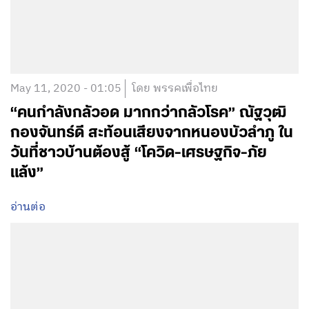
May 11, 2020 - 01:05
โดย พรรคเพื่อไทย
“คนกำลังกลัวอด มากกว่ากลัวโรค” ณัฐวุฒิ
กองจันทร์ดี สะท้อนเสียงจากหนองบัวลำภู ใน
วันที่ชาวบ้านต้องสู้ “โควิด-เศรษฐกิจ-ภัย
แล้ง”
อ่านต่อ