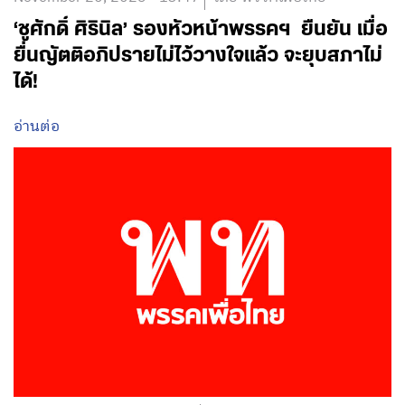
‘ชูศักดิ์ ศิรินิล’ รองหัวหน้าพรรคฯ ยืนยัน เมื่อ
ยื่นญัตติอภิปรายไม่ไว้วางใจแล้ว จะยุบสภาไม่
ได้!
อ่านต่อ