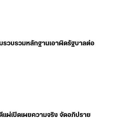
รียมรวบรวมหลักฐานเอาผิดรัฐบาลต่อ
าตีแผ่เปิดเผยความจริง จัดอภิปราย