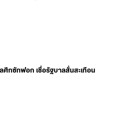
ลศึกซักฟอก เชื่อรัฐบาลสั่นสะเทือน