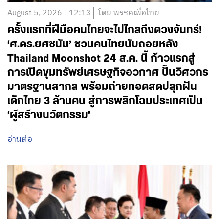
August 5, 2026 - 12:13
โดย พรรคเพื่อไทย
ครั้งแรกที่ฝีมือคนไทยจะไปไกลถึงดวงจันทร์!
‘ศ.ดร.ยศชนัน’ ชวนคนไทยนับถอยหลัง
Thailand Moonshot 24 ส.ค. นี้ ก้าวแรกสู่
การเปิดขุมทรัพย์เศรษฐกิจอวกาศ ปั้นวิศวกร
มาตรฐานสากล พร้อมถ่ายทอดสดปลุกฝัน
เด็กไทย 3 ล้านคน สู่การพลิกโฉมประเทศเป็น
‘ผู้สร้างนวัตกรรม’
อ่านต่อ