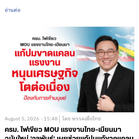
อ่านต่อ
August 5, 2026 - 15:48
โดย พรรคเพื่อไทย
ครม. ไฟเขียว MOU แรงงานไทย-เมียนมา
ฉบับใหม่ ‘จุลพันธ์’ เผยช่วยแก้ปมแก้ขาดแคลน