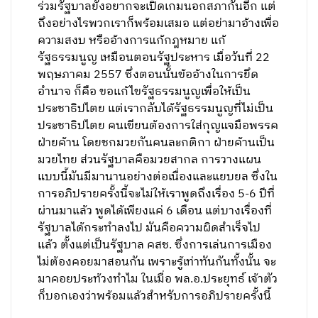
ร่วมรัฐบาลยังอยากจะเปิดเกมนอกสภากันอีก แต่
ถึงอย่างไรพวกเราก็พร้อมเสมอ แต่อย่ามาอ้างเพื่อ
ความสงบ หรืออ้างการแก้กฎหมาย แก้
รัฐธรรมนูญ เหมือนตอนรัฐประหาร เมื่อวันที่ 22
พฤษภาคม 2557 ซึ่งตอนนั้นข้ออ้างในการยึด
อำนาจ ก็คือ ขอแก้ไขรัฐธรรมนูญเพื่อให้เป็น
ประชาธิปไตย แต่เรากลับได้รัฐธรรมนูญที่ไม่เป็น
ประชาธิปไตย คนเขียนต้องการใส่กุญแจมือพรรค
ฝ่ายค้าน โดยชกมวยกันคนละกติกา ฝ่ายค้านเป็น
มวยไทย ส่วนรัฐบาลคือมวยสากล การวางแผน
แบบนี้มันมีมานานอย่างต่อเนื่องและแยบยล ซึ่งใน
การอภิปรายครั้งนี้จะไม่ให้เราพูดถึงเรื่อง 5-6 ปีที่
ผ่านมาแล้ว พูดได้เพียงแค่ 6 เดือน แต่บางเรื่องที่
รัฐบาลได้กระทำลงไป มันคือความผิดสำเร็จไป
แล้ว ตั้งแต่เป็นรัฐบาล คสช. ซึ่งการเล่นการเมือง
ไม่ต้องคอยมาสอนกัน เพราะรู้เท่าทันกันทั้งนั้น จะ
มาคอยประท้วงทำไม ในเมื่อ พล.อ.ประยุทธ์ เจ้าตัว
ก็บอกเองว่าพร้อมแล้วสำหรับการอภิปรายครั้งนี้