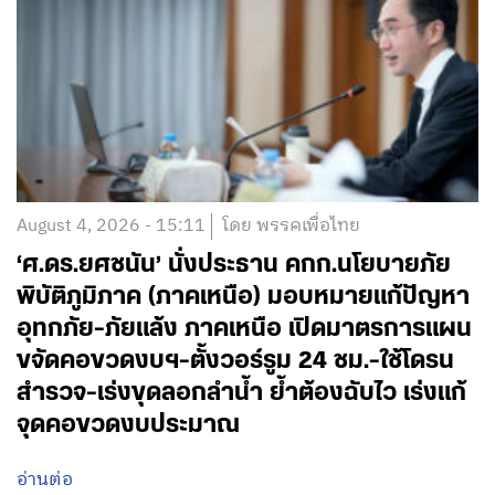
August 4, 2026 - 15:11
โดย พรรคเพื่อไทย
‘ศ.ดร.ยศชนัน’ นั่งประธาน คกก.นโยบายภัย
พิบัติภูมิภาค (ภาคเหนือ) มอบหมายแก้ปัญหา
อุทกภัย-ภัยแล้ง ภาคเหนือ เปิดมาตรการแผน
ขจัดคอขวดงบฯ-ตั้งวอร์รูม 24 ชม.-ใช้โดรน
สำรวจ-เร่งขุดลอกลำน้ำ ย้ำต้องฉับไว เร่งแก้
จุดคอขวดงบประมาณ
อ่านต่อ