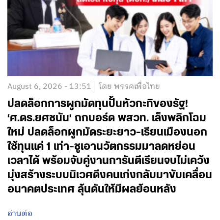
August 6, 2026 - 13:51
โดย พรรคเพื่อไทย
ปลดล็อกการผูกมัดทุนปั้นหัวกะทิของรัฐ!
‘ศ.ดร.ยศชนัน’ ถกบอร์ด พสวท. เล็งพลิกโฉม
ใหม่ ปลดล็อกผูกมัดระยะยาว-เรียนเมืองนอก
ใช้ทุนแค่ 1 เท่า-ชูเอานวัตกรรมมาลดหย่อน
เวลาได้ พร้อมจับคู่งานการันตีเรียนจบไม่เคว้ง
มุ่งสร้างระบบนิเวศดึงคนเก่งกลับมาขับเคลื่อน
อนาคตประเทศ ลุ้นดันให้มีผลย้อนหลัง
อ่านต่อ