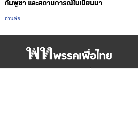
กัมพูชา และสถานการณ์ในเมียนมา
อ่านต่อ
สำนักงานใหญ่พรรคเพื่อไทย
เลขที่ 197 ถนนวิภาวดีรังสิต แขวงสามเสนใน
เขตพญาไท กรุงเทพมหานคร 10400
โทร.02-6506000
Facebook
Twitter
YouTube