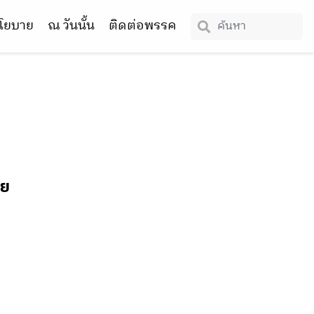
โยบาย
ณ วันนั้น
ติดต่อพรรค
ทย