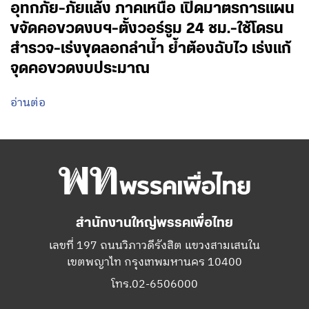
อุทกภัย-ภัยแล้ง ภาคเหนือ เปิดมาตรการแผน
ขจัดคอขวดงบฯ-ตั้งวอร์รูม 24 ชม.-ใช้โดรน
สำรวจ-เร่งขุดลอกลำน้ำ ย้ำต้องฉับไว เร่งแก้
จุดคอขวดงบประมาณ
อ่านต่อ
สำนักงานใหญ่พรรคเพื่อไทย
เลขที่ 197 ถนนวิภาวดีรังสิต แขวงสามเสนใน
เขตพญาไท กรุงเทพมหานคร 10400
โทร.02-6506000