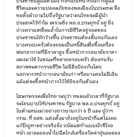
ประชาชนดูแลตัวเอง ทั้งที่เป็นหน้าที่ในการดูแล
ชีวิตและความปลอดภัยของพลเมืองในประเทศ จึง
ขอตั้งคำถามไปถึงรัฐบาลว่าคนไทยจะมีผู้นำ
ประเทศไว้ทำไม เพราะยิ่ง พล.อ.ประยุทธ์ อยู่ ยิ่ง
ถ่างความเหลื่อมล้ำในการมีชีวิตอยู่รอดของ
ประชาชนให้กว้างขึ้น ประชาชนต้องดิ้นรนกันเอง
บางครอบครัวต้องยอมเป็นหนี้สินเพื่อซื้อเครื่อง
ฟอกอากาศที่มีราคาสูง ซื้อหน้ากากอนามัยราคา
แพงมาใช้ ในขณะที่หลายครอบครัว ต้องทนรับ
สภาพชะตากรรมชีวิต ไม่มีสิ่งป้องกันใดๆ
นอกจากหน้ากากอนามัยเก่า หรือบางคนไม่มีเงิน
แม้แต่จะซื้อหน้ากากไว้ใช้ป้องกันตัวเอง
โฆษกพรรคเพื่อไทย ระบุว่า หมดแล้วเวลาที่รัฐบาล
จะโยนบาปให้ประชาชน รัฐบาล พล.อ.ประยุทธ์ อยู่
ในตำแหน่งมาอย่างยาวนานกว่า 6 ปี และ ผู้ว่าฯ
กทม. ที่ คสช. แต่งตั้งมายังอยู่ในหน้าที่แต่ไม่เคย
แก้ปัญหาอย่างจริงจัง ถนัดแต่ทำแบบผักชีโรย
หน้า เอาละอองน้ำไปฉีดใกล้เครื่องวัดค่าฝุ่นละออง