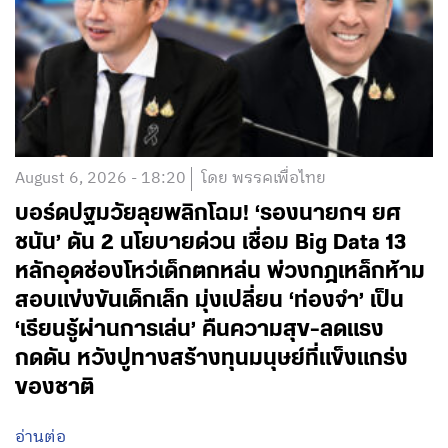
August 6, 2026 - 18:20
โดย พรรคเพื่อไทย
บอร์ดปฐมวัยลุยพลิกโฉม! ‘รองนายกฯ ยศ
ชนัน’ ดัน 2 นโยบายด่วน เชื่อม Big Data 13
หลักอุดช่องโหว่เด็กตกหล่น พ่วงกฎเหล็กห้าม
สอบแข่งขันเด็กเล็ก มุ่งเปลี่ยน ‘ท่องจำ’ เป็น
‘เรียนรู้ผ่านการเล่น’ คืนความสุข-ลดแรง
กดดัน หวังปูทางสร้างทุนมนุษย์ที่แข็งแกร่ง
ของชาติ
อ่านต่อ