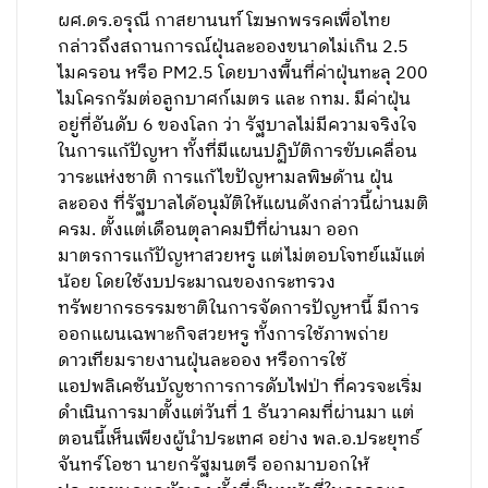
ผศ.ดร.อรุณี กาสยานนท์ โฆษกพรรคเพื่อไทย
กล่าวถึงสถานการณ์ฝุ่นละอองขนาดไม่เกิน 2.5
ไมครอน หรือ PM2.5 โดยบางพื้นที่ค่าฝุ่นทะลุ 200
ไมโครกรัมต่อลูกบาศก์เมตร และ กทม. มีค่าฝุ่น
อยู่ที่อันดับ 6 ของโลก ว่า รัฐบาลไม่มีความจริงใจ
ในการแก้ปัญหา ทั้งที่มีแผนปฏิบัติการขับเคลื่อน
วาระแห่งชาติ การแก้ไขปัญหามลพิษด้าน ฝุ่น
ละออง ที่รัฐบาลได้อนุมัติให้แผนดังกล่าวนี้ผ่านมติ
ครม. ตั้งแต่เดือนตุลาคมปีที่ผ่านมา ออก
มาตรการแก้ปัญหาสวยหรู แต่ไม่ตอบโจทย์แม้แต่
น้อย โดยใช้งบประมาณของกระทรวง
ทรัพยากรธรรมชาติในการจัดการปัญหานี้ มีการ
ออกแผนเฉพาะกิจสวยหรู ทั้งการใช้ภาพถ่าย
ดาวเทียมรายงานฝุ่นละออง หรือการใช้
แอปพลิเคชันบัญชาการการดับไฟป่า ที่ควรจะเริ่ม
ดำเนินการมาตั้งแต่วันที่ 1 ธันวาคมที่ผ่านมา แต่
ตอนนี้เห็นเพียงผู้นำประเทศ อย่าง พล.อ.ประยุทธ์
จันทร์โอชา นายกรัฐมนตรี ออกมาบอกให้