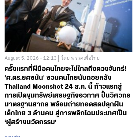
August 5, 2026 - 12:13
โดย พรรคเพื่อไทย
ครั้งแรกที่ฝีมือคนไทยจะไปไกลถึงดวงจันทร์!
‘ศ.ดร.ยศชนัน’ ชวนคนไทยนับถอยหลัง
Thailand Moonshot 24 ส.ค. นี้ ก้าวแรกสู่
การเปิดขุมทรัพย์เศรษฐกิจอวกาศ ปั้นวิศวกร
มาตรฐานสากล พร้อมถ่ายทอดสดปลุกฝัน
เด็กไทย 3 ล้านคน สู่การพลิกโฉมประเทศเป็น
‘ผู้สร้างนวัตกรรม’