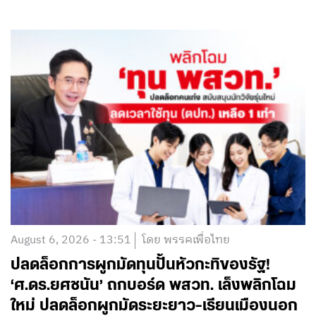
August 6, 2026 - 13:51
โดย พรรคเพื่อไทย
ปลดล็อกการผูกมัดทุนปั้นหัวกะทิของรัฐ!
‘ศ.ดร.ยศชนัน’ ถกบอร์ด พสวท. เล็งพลิกโฉม
ใหม่ ปลดล็อกผูกมัดระยะยาว-เรียนเมืองนอก