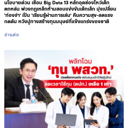
August 6, 2026 - 13:51
โดย พรรคเพื่อไทย
ปลดล็อกการผูกมัดทุนปั้นหัวกะทิของรัฐ! ‘ศ.ดร.ยศชนัน’
ถกบอร์ด พสวท. เล็งพลิกโฉมใหม่ ปลดล็อกผูกมัดระยะ
ยาว-เรียนเมืองนอกใช้ทุนแค่ 1 เท่า-ชูเอานวัตกรรมมาลด
หย่อนเวลาได้ พร้อมจับคู่งานการันตีเรียนจบไม่เคว้ง มุ่ง