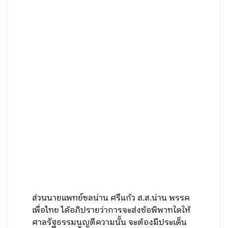
ส่วนนายแพทย์ชลน่าน ศรีแก้ว ส.ส.น่าน พรรค
เพื่อไทย ได้อภิปรายว่าการจะส่งข้อพิพาทใดให้
ศาลรัฐธรรมนูญตีความนั้น จะต้องมีประเด็น
ข้อพิพาทในข้อเท็จจริงหรือในข้อกฎหมาย ซึ่ง
จากกระบวนการแก้ไขรัฐธรรมนูญรายมาตรา
ที่รัฐสภากำลังดำเนินการอยู่นี้ มิได้มีข้อพิพาท
เกิดขึ้นทั้งในประเด็นข้อเท็จจริงและข้อ
กฎหมาย ซึ่งในทางข้อเท็จจริง รัฐสภาเคยใช้
อำนาจในรัฐธรรมนูญฉบับถาวร ให้อำนาจ