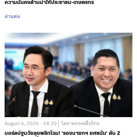
August 6, 2026 - 18:20
โดย พรรคเพื่อไทย
บอร์ดปฐมวัยลุยพลิกโฉม! ‘รองนายกฯ ยศชนัน’ ดัน 2
นโยบายด่วน เชื่อม Big Data 13 หลักอุดช่องโหว่เด็ก
ตกหล่น พ่วงกฎเหล็กห้ามสอบแข่งขันเด็กเล็ก มุ่งเปลี่ยน
‘ท่องจำ’ เป็น ‘เรียนรู้ผ่านการเล่น’ คืนความสุข-ลดแรง
กดดัน หวังปูทางสร้างทุนมนุษย์ที่แข็งแกร่งของชาติ
อ่านต่อ