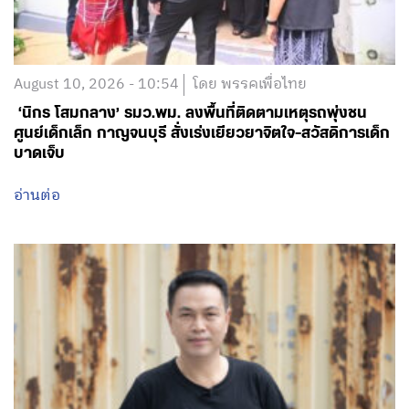
August 10, 2026 - 10:54
โดย พรรคเพื่อไทย
‘นิกร โสมกลาง’ รมว.พม. ลงพื้นที่ติดตามเหตุรถพุ่งชน
ศูนย์เด็กเล็ก กาญจนบุรี สั่งเร่งเยียวยาจิตใจ-สวัสดิการเด็ก
บาดเจ็บ
อ่านต่อ