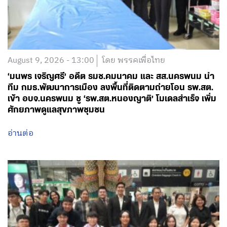
August 9, 2026 - 13:00
โดย พรรคเพื่อไทย
‘มนพร เจริญศรี’ อดีต รมช.คมนาคม และ สส.นครพนม นำ
ทีม กมธ.พัฒนาการเมือง ลงพื้นที่ติดตามถ่ายโอน รพ.สต.
เข้า อบจ.นครพนม ชู ‘รพ.สต.หนองญาติ’ โมเดลสำเร็จ เพิ่ม
ศักยภาพดูแลสุขภาพชุมชน
อ่านต่อ