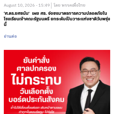
August 10, 2026 - 15:49
โดย พรรคเพื่อไทย
‘ศ.ดร.ยศชนัน’ เผย ศธ. จ่อชงมาตรการความปลอดภัยใน
โรงเรียนเข้าคณะรัฐมนตรี ยกระดับเป็นวาระแห่งชาติวันพรุ่ง
นี้
อ่านต่อ