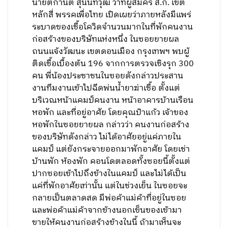
นายตกานต์ สุนนทวุฒิ ว่าที่ผู้สมัคร ส.ก. เขต
หลักสี่ พรรคเพื่อไทย เปิดเผยว่าภายหลังมีแพร่
ระบาดของเชื้อโควิดจำนวนมากในที่พักคนงาน
ก่อสร้างของบริษัทแห่งหนึ่ง ในซอยยายผล
ถนนแจ้งวัฒนะ เขตดอนเมือง กรุงเทพฯ พบผู้
ติดเชื้อเบื้องต้น 196 จากการตรวจเชิงรุก 300
คน พี่น้องประชาชนในซอยดังกล่าวประสาน
งานทีมงานเข้าไปฉีดพ่นน้ำยาฆ่าเชื้อ ตั้งแต่
บริเวณหน้าแคมป์คนงาน หน้าอาคารบ้านเรือน
หอพัก และที่อยู่อาศัย โดยคุณป้าแก้ว เจ้าของ
หอพักในซอยยายผล กล่าวว่า คนงานก่อสร้าง
ของบริษัทดังกล่าว ไม่ได้อาศัยอยู่แค่ภายใน
แคมป์ แต่ยังกระจายออกมาพักอาศัย โดยเช่า
บ้านพัก ห้องพัก คอนโดตลอดทั้งซอยนี้ตั้งแต่
ปากซอยเข้าไปถึงข้างในแคมป์ และไม่ได้เป็น
แค่ที่พักอาศัยเท่านั้น แต่ในช่วงเย็น ในซอยจะ
กลายเป็นตลาดสด มีพ่อค้าแม่ค้าที่อยู่ในซอย
และพ่อค้าแม่ค้าจากข้างนอกเข็นของเข้ามา
ขายให้คนงานก่อสร้างข้างในนี้ ถ้ามาเห็นจะ