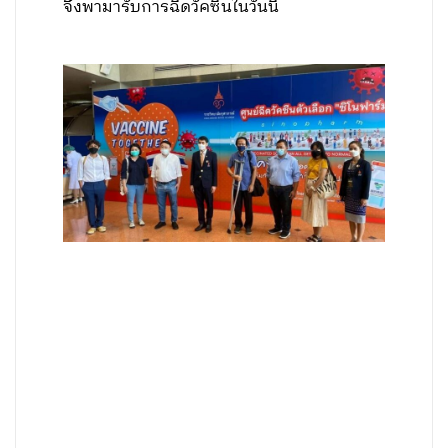
จึงพามารับการฉีดวัคซีนในวันนี้