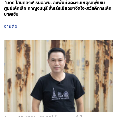
‘นิกร โสมกลาง’ รมว.พม. ลงพื้นที่ติดตามเหตุรถพุ่งชน
ศูนย์เด็กเล็ก กาญจนบุรี สั่งเร่งเยียวยาจิตใจ-สวัสดิการเด็ก
บาดเจ็บ
อ่านต่อ