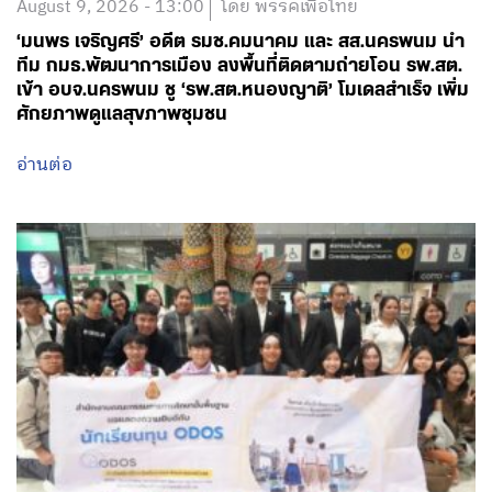
August 9, 2026 - 13:00
โดย พรรคเพื่อไทย
‘มนพร เจริญศรี’ อดีต รมช.คมนาคม และ สส.นครพนม นำ
ทีม กมธ.พัฒนาการเมือง ลงพื้นที่ติดตามถ่ายโอน รพ.สต.
เข้า อบจ.นครพนม ชู ‘รพ.สต.หนองญาติ’ โมเดลสำเร็จ เพิ่ม
ศักยภาพดูแลสุขภาพชุมชน
อ่านต่อ