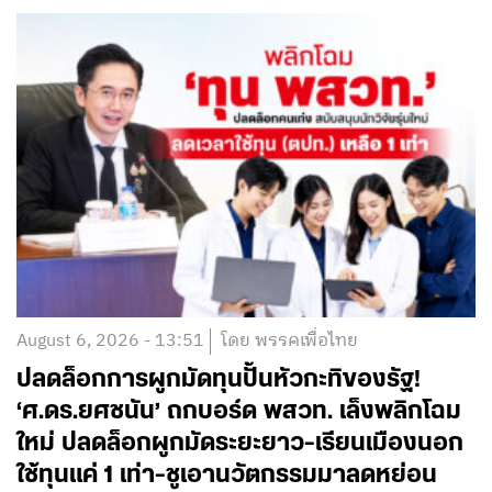
August 6, 2026 - 13:51
โดย พรรคเพื่อไทย
ปลดล็อกการผูกมัดทุนปั้นหัวกะทิของรัฐ!
‘ศ.ดร.ยศชนัน’ ถกบอร์ด พสวท. เล็งพลิกโฉม
ใหม่ ปลดล็อกผูกมัดระยะยาว-เรียนเมืองนอก
ใช้ทุนแค่ 1 เท่า-ชูเอานวัตกรรมมาลดหย่อน