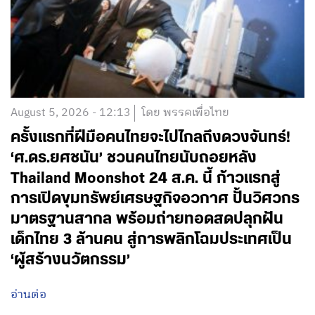
August 5, 2026 - 12:13
โดย พรรคเพื่อไทย
ครั้งแรกที่ฝีมือคนไทยจะไปไกลถึงดวงจันทร์!
‘ศ.ดร.ยศชนัน’ ชวนคนไทยนับถอยหลัง
Thailand Moonshot 24 ส.ค. นี้ ก้าวแรกสู่
การเปิดขุมทรัพย์เศรษฐกิจอวกาศ ปั้นวิศวกร
มาตรฐานสากล พร้อมถ่ายทอดสดปลุกฝัน
เด็กไทย 3 ล้านคน สู่การพลิกโฉมประเทศเป็น
‘ผู้สร้างนวัตกรรม’
อ่านต่อ