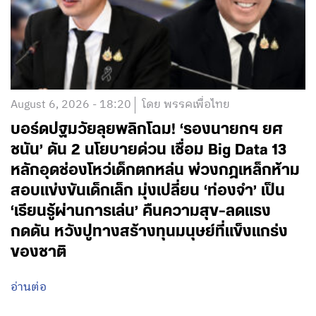
August 6, 2026 - 18:20
โดย พรรคเพื่อไทย
บอร์ดปฐมวัยลุยพลิกโฉม! ‘รองนายกฯ ยศ
ชนัน’ ดัน 2 นโยบายด่วน เชื่อม Big Data 13
หลักอุดช่องโหว่เด็กตกหล่น พ่วงกฎเหล็กห้าม
สอบแข่งขันเด็กเล็ก มุ่งเปลี่ยน ‘ท่องจำ’ เป็น
‘เรียนรู้ผ่านการเล่น’ คืนความสุข-ลดแรง
กดดัน หวังปูทางสร้างทุนมนุษย์ที่แข็งแกร่ง
ของชาติ
อ่านต่อ