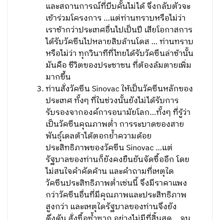
และสถานการณ์ที่บีบคั้นไม่ได้ จึงกลับตัวจะ
เข้าร่วมโครงการ …แต่ท่านทราบหรือไม่ว่า
เราช้ากว่าประเทศอื่นไปเป็นปี เสียโอกาสการ
ได้รับวัคซีนไปหลายสิบล้านโดส … ท่านทราบ
หรือไม่ว่า ทุกวินาทีที่ไทยได้รับวัคซีนล่าช้านั้น
มันคือ ชีวิตของประชาชน ที่ต้องล้มตายเพิ่ม
มากขึ้น
ท่านสั่งวัคซีน Sinovac ให้เป็นวัคซีนหลักของ
ประเทศ ทั้งๆ ที่ในช่วงนั้นยังไม่ได้รับการ
รับรองจากองค์การอนามัยโลก…ทั้งๆ ที่รู้ว่า
เป็นวัคซีนคุณภาพต่ำ การระบาดของสาย
พันธุ์เดลต้าได้ตอกย้ำความด้อย
ประสิทธิภาพของวัคซีน Sinovac …แต่
รัฐบาลของท่านก็ยังคงยืนยันจัดซื้ออีก โดย
ไม่สนใจคำคัดค้าน และคำถามที่เหตุใด
วัคซีนประสิทธิภาพต่ำเช่นนี้ จึงมีราคาแพง
กว่าวัคซีนอื่นที่มีคุณภาพและประสิทธิภาพ
สูงกว่า และเหตุใดรัฐบาลของท่านจึงยัง
ดึงดัน สั่งซื้อซ้ำซาก อย่างไม่มีที่สิ้นสุด …จน