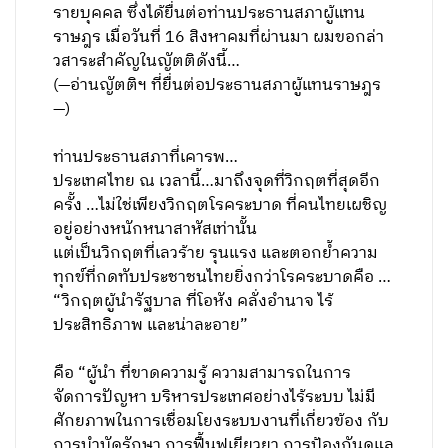
รายบุคคล ซึ่งได้ยื่นต่อท่านประธานสภาผู้แทน
ราษฎร เมื่อวันที่ 16 สิงหาคมที่ผ่านมา ผมขอกล่า
วสาระสำคัญในญัตติดังนี้…
(—อ่านญัตติฯ ที่ยื่นต่อประธานสภาผู้แทนราษฎร
—)
ท่านประธานสภาที่เคารพ…
ประเทศไทย ณ เวลานี้…มาถึงจุดที่วิกฤตที่สุดอีก
ครั้ง …ไม่ใช่เพียงวิกฤตโรคระบาด ที่คนไทยเผชิญ
อยู่อย่างหนักหนาสาหัสเท่านั้น
แต่เป็นวิกฤตที่เลวร้าย รุนแรง และตอกย้ำความ
ทุกข์ที่กดทับประชาชนไทยยิ่งกว่าโรคระบาดคือ …
“วิกฤตผู้นำรัฐบาล ที่โอหัง คลั่งอำนาจ ไร้
ประสิทธิภาพ และน่าละอาย”
คือ “ผู้นำ ที่ขาดความรู้ ความสามารถในการ
จัดการปัญหา บริหารประเทศอย่างไร้ระบบ ไม่มี
ศักยภาพในการเชื่อมโยงระบบงานที่เกี่ยวข้อง กับ
การบำบัดรักษา การฟื้นฟูเยียวยา การป้องกันดูแล