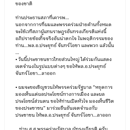
ของชาติ
ท่านประธานสภาที่เคารพ…
นอกจากการที่ผมและพรรคร่วมฝ่ายค้านทั้งหมด
จะใช้เวทีสภาผู้แทนราษฎรอันทรงเกียรติแห่งนี้
อภิปรายข้อเท็จจริงอันน่าตกใจ ในพฤติกรรมของ
ท่าน…พล.อ.ประยุทธ์ จันทร์โอชา และพวก แล้วนั้น
…
• วันนี้ประชาชนชาวไทยส่วนใหญ่ ได้ร่วมกันแสดง
เจตจำนงในรูปแบบต่างๆ ขอให้พล.อ.ประยุทธ์
จันทร์โอชา…ลาออก
• ผมจะขอเชิญชวนให้พรรคร่วมรัฐบาล “หยุดการ
มองเห็นแต่ผลประโยชน์ทางการเมือง และผล
ประโยชน์ส่วนตน ขอให้ท่านเปิดหัวใจ มองเห็นชีวิต
ของประชาชน” มาร่วมยืนยันเจตจำนงกับ
ประชาชน ให้พล.อ.ประยุทธ์ จันทร์โอชา…ลาออก
…ท่าน ส.ส.พรรคร่วมรัฐบาล ผู้ทรงเกียรติ ครับ…