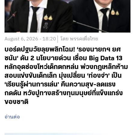
August 6, 2026 - 18:20
โดย พรรคเพื่อไทย
บอร์ดปฐมวัยลุยพลิกโฉม! ‘รองนายกฯ ยศ
ชนัน’ ดัน 2 นโยบายด่วน เชื่อม Big Data 13
หลักอุดช่องโหว่เด็กตกหล่น พ่วงกฎเหล็กห้าม
สอบแข่งขันเด็กเล็ก มุ่งเปลี่ยน ‘ท่องจำ’ เป็น
‘เรียนรู้ผ่านการเล่น’ คืนความสุข-ลดแรง
กดดัน หวังปูทางสร้างทุนมนุษย์ที่แข็งแกร่ง
ของชาติ
อ่านต่อ