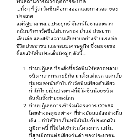
ฟื้นสถานการณ์วิกฤตการระบาด
…ทั้งๆ ที่รู้ว่า วัคซีนคือทางออกและทางรอด ของ
ประเทศ
แต่รัฐบาล พล.อ.ประยุทธ์ จันทร์โอชาและพวก
กลับบริหารวัคซีนได้บกพร่อง ย่ำแย่ ประมาท
เลินเล่อ และสร้างความเสียหายอย่างร้ายแรงต่อ
ชีวิตประชาชน และระบบเศรษฐกิจ ซึ่งผมจะขอ
ชี้แจงให้เห็นประเด็นใหญ่ๆ ดังนี้…
ท่านปฏิเสธ ที่จะสั่งซื้อวัคซีนให้หลากหลาย
ชนิด หลากหลายยี่ห้อ มาตั้งแต่แรก แต่กลับ
ทุ่มหมดหน้าตักไปกับวัคซีนเพียงตัวเดียว
ทำให้ไทยเป็นประเทศที่มีวัคซีนน้อยชนิด
อันดับรั้งท้ายของโลก
ท่านปฏิเสธการเข้าร่วมโครงการ COVAX
โดยอ้างเหตุผลต่างๆ ที่ช่างย้อนแย้งอย่างสิ้น
เชิง …ทำให้ไทยเป็นหนึ่งในไม่กี่ประเทศใน
ภูมิภาคนี้ ที่ไม่ได้เข้าร่วมโครงการ แม้ใน
ที่สุดเมื่อทนต่อเสียงก่นด่า ของประชาชน