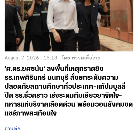
August 7, 2026 - 15:18
โดย พรรคเพื่อไทย
‘ศ.ดร.ยศชนัน’ ลงพื้นที่เหตุกราดยิง
รร.เทพศิรินทร์ นนทบุรี สั่งยกระดับความ
ปลอดภัยสถานศึกษาทั่วประเทศ-แก้ปมบูลลี่
ปิด รร.ชั่วคราว เร่งระดมทีมเยียวยาจิตใจ-
ทหารแห่บริจาคเลือดด่วน พร้อมวอนสังคมงด
แชร์ภาพสะเทือนใจ
อ่านต่อ