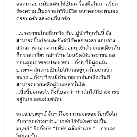
ออกมาอย่างคับแค้น ใช้เป็นเครื่องมือในการเรียก
ร้องความเป็นธรรมให้กับชีวิต อนาคตของตนเอง
ครอบครัว และคนที่เขารัก
…ประชาชนไทยสิ้นหวัง กับ…ผู้นำที่ทุกวันนี้ ยัง
สามารถยิ้มย่องและจ๊ะจ๋าได้ตลอดเวลา แอบอ้าง
สร้างภาพ เอา ความดีปลอมๆ เข้าตัว ขณะเดียวกัน
ก็กราดเกรี้ยว กล่าวโทษ โยนผิดให้ประชาชน ลด
ทอนคุณค่าของประชาชน …ทั้งๆ ที่มีผู้คนใน
ประเทศ ล้มตายเป็นใบไม้ร่วงอยู่ทุกวันอย่างน่า
อนาถ …ทั้งๆ ที่ตนมีอำนาจมากล้นเหลือเกินที่
สามารถช่วยเหลือผู้คนเหล่านั้นได้
…สิ่งนี้บอกอะไร สิ่งนี้บอกว่า ท่านไม่ได้มีประชาชน
อยู่ในใจเลยแม้แต่น้อย
พล.อ.ประยุทธ์ จันทร์โอชา ท่านจะยอมรับหรือไม่
กับการกล่าวหาว่า…“ใจดำ ไร้หัวใจความเป็น
มนุษย์” อีกทั้งยัง “โอหัง คลั่งอำนาจ ” …ท่านคง
ไม่ยอมรับ