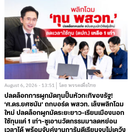
August 6, 2026 - 13:51
โดย พรรคเพื่อไทย
ปลดล็อกการผูกมัดทุนปั้นหัวกะทิของรัฐ!
‘ศ.ดร.ยศชนัน’ ถกบอร์ด พสวท. เล็งพลิกโฉม
ใหม่ ปลดล็อกผูกมัดระยะยาว-เรียนเมืองนอก
ใช้ทุนแค่ 1 เท่า-ชูเอานวัตกรรมมาลดหย่อน
เวลาได้ พร้อมจับคู่งานการันตีเรียนจบไม่เคว้ง