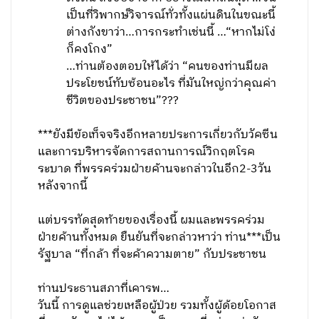
เป็นที่วิพากษ์วิจารณ์ทั่วทั้งแผ่นดินในขณะนี้
ต่างกังขาว่า…การกระทำเช่นนี้ …“หากไม่โง่
ก็คงโกง”
…ท่านต้องตอบให้ได้ว่า “คนของท่านมีผล
ประโยชน์ทับซ้อนอะไร ที่มันใหญ่กว่าคุณค่า
ชีวิตของประชาชน”???
***ยังมีข้อเท็จจริงอีกหลายประการเกี่ยวกับวัคซีน
และการบริหารจัดการสถานการณ์วิกฤตโรค
ระบาด ที่พรรคร่วมฝ่ายค้านจะกล่าวในอีก2-3วัน
หลังจากนี้
แต่บรรทัดสุดท้ายของเรื่องนี้ ผมและพรรคร่วม
ฝ่ายค้านทั้งหมด ยืนยันที่จะกล่าวหาว่า ท่าน***เป็น
รัฐบาล “ที่กล้า ที่จะค้าความตาย” กับประชาชน
ท่านประธานสภาที่เคารพ…
วันนี้ การดูแลช่วยเหลือผู้ป่วย รวมทั้งผู้ด้อยโอกาส