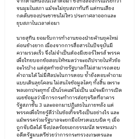
จากตำแหน่งในเวลาต่อมา ซึ่งทั้งสองกรณีเรียกว่า
จนมุมในสภา แม้จะไม่ยุบสภาทันที แต่ทนเสียง
กดดันของประชาชนไม่ไหว ประกาศลาออกและ
ยุบสภาในเวลาต่อมา
นายสุทิน ยอมรับการทำงานของฝ่ายค้านยุคใหม่
ค่อนข้างยาก เนื่องจากการสื่อสารในปัจจุบันมี
ความรวดเร็ว จึงไม่จำเป็นต้องมีเซอร์ไพรส์ พรรค
เพื่อไทยบอกข้อสอบให้หมดว่าจะอภิปรายในหัวข้อ
อะไรบ้าง แต่สุดท้ายฝ่ายรัฐบาลก็ไม่สามารถตอบ
คำถามได้ ไม่มีศิลปะในการตอบ ซ้ำยังตอบคำถาม
แบบเดินลุยโคลน ไม่สนใจข้อมูลใดๆ ทั้งสิ้น เพราะ
พลเอกประยุทธ์ เป็นโรคแพ้ไม่เป็น แม้จะมีการเปิด
เผยข้อมูลว่ามีการกระทำการส่อทุจริตที่อาคาร
รัฐสภาชั้น 3 และออกมาปฏิเสธในภายหลัง แต่
พรรคเพื่อไทยรู้ดีว่าในข้อเท็จจริงเป็นอย่างไร และ
แม้พรรคร่วมรัฐบาลจะยกมือโหวตแบบผิด ๆ เมื่อ
ถูกจับผิดได้ จึงปลดร้อยเอกธรรมนัส พรหมเผ่า
อดีตรัฐมนตรีช่วยว่าการกระทรวงเกษตรและ