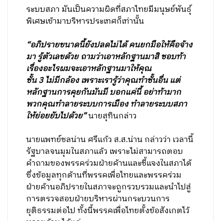
ระบบสภา มันเป็นความผิดที่สภาไทยมีมนุษย์พันธุ์
พิเศษเข้ามาบริหารประเทศก็เท่านั้น
“อภิปรายขนาดนี้ยังปลดไม่ได้ คนยกมือให้คือจ้าง
มา รู้ตัวเลขด้วย ถามว่าเอาหลักฐานมาสิ ชอบท้า
เรื่องอะไรผมจะเอาหลักฐานมาให้คุณ
ชั้น 3 ไม่มีกล้อง เพราะเรารู้ว่าคุณทำชั้นอื่น แต่
หลักฐานการคุยกันมันมี บอกแค่นี้ อย่าท้ามาก
พวกคุณทำลายระบบการเมือง ทำลายระบบสภา
ให้ย่อยยับไปด้วย”
นายสุทินกล่าว
นายแพทย์ชลน่าน ศรีแก้ว ส.ส.น่าน กล่าวว่า เวลานี้
รัฐบาลจนมุมในสภาแล้ว เพราะไม่สามารถตอบ
คำถามของพรรคร่วมฝ่ายค้านและชี้แจงในสภาได้
ซึ่งข้อมูลทุกด้านที่พรรคเพื่อไทยและพรรคร่วม
ฝ่ายค้านอภิปรายในสภาจะถูกรวบรวมและนำไปสู่
การตรวจสอบฝ่ายบริหารผ่านกระบวนการ
ยุติธรรมต่อไป ทั้งนี้พรรคเพื่อไทยตั้งข้อสังเกตไว้