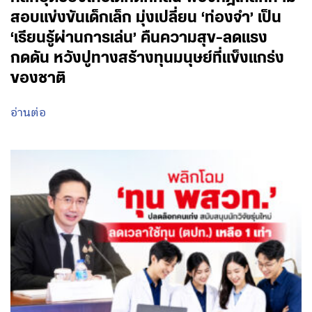
สอบแข่งขันเด็กเล็ก มุ่งเปลี่ยน ‘ท่องจำ’ เป็น
‘เรียนรู้ผ่านการเล่น’ คืนความสุข-ลดแรง
กดดัน หวังปูทางสร้างทุนมนุษย์ที่แข็งแกร่ง
ของชาติ
อ่านต่อ