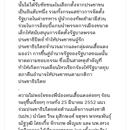
นั้นไม่ได้รับชัยชนะในเลือกตั้งจากประชาชน
เป็นอันดับหนึ่ง รวมทั้งกระแสข่าวการจัดตั้ง
รัฐบาลในค่ายทหาร ผู้นำกองทัพเข้ามามีส่วน
ร่วมในการล็อบบี้แกนนำพรรคการเมืองขนาด
เล็กให้สนับสนุนการจัดตั้งรัฐบาลพรรค
ประชาธิปัตย์ ทำให้ประชาชนผู้รัก
ประชาธิปไตยจำนวนมากและกลุ่มคนเสื้อแดง
มองว่า การขึ้นสู่อำนาจรัฐของรัฐบาลขณะนั้น
ขาดความชอบธรรม ซึ่งเป็นสาเหตุสำคัญที่
ทำให้เกิดการเคลื่อนไหวเรียกร้องให้รัฐบาลยุบ
สภาคืนอำนาจให้ประชาชนตามกติกา
ประชาธิปไตย
.
ความไม่พอใจของพี่น้องคนเสื้อแดงค่อยๆ ร้อน
ระอุขึ้นเรื่อยๆ กระทั่ง 25 มีนาคม 2552 แนว
ร่วมประชาธิปไตยต่อต้านเผด็จการแห่งชาติ
(นปช.) นำโดย วีระ มุสิกพงศ์ จตุพร พรหมพันธ์ุ
ณัฐวุฒิ ใสยเกื้อ จักรภพ เพ็ญแข และ นพ.เหวง