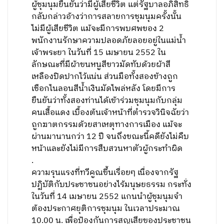
ผู้ชุมนุมยืนยันว่ามีผู้เสียชีวิต แต่รัฐบาลอภิสิทธิ์
กลับกล่าวอ้างว่าการสลายการชุมนุมครั้งนั้น
ไม่มีผู้เสียชีวิต แม้จะมีการพบศพของ 2
พนักงานรักษาความปลอดภัยลอยอยู่ในแม่น้ำ
เจ้าพระยา ในวันที่ 15 เมษายน 2552 ใน
ลักษณะที่มีผ้าขนหนูสีขาวมัดทับด้วยผ้าสี
เหลืองปิดปากไว้แน่น ส่วนมือทั้งสองข้างถูก
เชือกไนลอนสีน้ำเงินมัดไพล่หลัง โดยมีการ
ยืนยันว่าทั้งสองท่านได้เข้าร่วมชุมนุมกับกลุ่ม
คนเสื้อแดง เบื้องต้นเจ้าหน้าที่ตำรวจวินิจฉัยว่า
ถูกฆาตกรรมด้วยสาเหตุทางการเมือง แม้จะ
ผ่านมานานกว่า 12 ปี จนถึงขณะนี้คดียังไม่คืบ
หน้าและยังไม่มีการสืบสวนหาตัวผู้กระทำผิด
.
ความรุนแรงที่ทวีคูณขึ้นเรื่อยๆ เนื่องจากรัฐ
ปฏิบัติกับประชาชนอย่างไร้มนุษยธรรม กระทั่ง
ในวันที่ 14 เมษายน 2552 แกนนำผู้ชุมนุมจำ
ต้องประกาศยุติการชุมนุม ในเวลาประมาณ
10.00 น. เพื่อป้องกันการสูญเสียของประชาชน