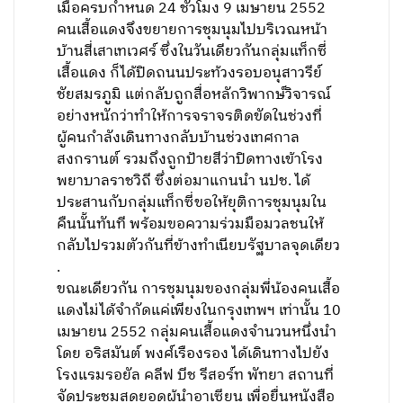
เมื่อครบกำหนด 24 ชั่วโมง 9 เมษายน 2552
คนเสื้อแดงจึงขยายการชุมนุมไปบริเวณหน้า
บ้านสี่เสาเทเวศร์ ซึ่งในวันเดียวกันกลุ่มแท็กซี่
เสื้อแดง ก็ได้ปิดถนนประท้วงรอบอนุสาวรีย์
ชัยสมรภูมิ แต่กลับถูกสื่อหลักวิพากษ์วิจารณ์
อย่างหนักว่าทำให้การจราจรติดขัดในช่วงที่
ผู้คนกำลังเดินทางกลับบ้านช่วงเทศกาล
สงกรานต์ รวมถึงถูกป้ายสีว่าปิดทางเข้าโรง
พยาบาลราชวิถี ซึ่งต่อมาแกนนำ นปช. ได้
ประสานกับกลุ่มแท็กซี่ขอให้ยุติการชุมนุมใน
คืนนั้นทันที พร้อมขอความร่วมมือมวลชนให้
กลับไปรวมตัวกันที่ข้างทำเนียบรัฐบาลจุดเดียว
.
ขณะเดียวกัน การชุมนุมของกลุ่มพี่น้องคนเสื้อ
แดงไม่ได้จำกัดแค่เพียงในกรุงเทพฯ เท่านั้น 10
เมษายน 2552 กลุ่มคนเสื้อแดงจำนวนหนึ่งนำ
โดย อริสมันต์ พงศ์เรืองรอง ได้เดินทางไปยัง
โรงแรมรอยัล คลีฟ บีช รีสอร์ท พัทยา สถานที่
จัดประชุมสุดยอดผู้นำอาเซียน เพื่อยื่นหนังสือ