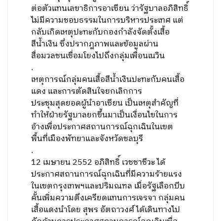
ต่อตัวแทนเลขาธิการอาเซียน ว่ารัฐบาลอภิสิทธิ์
ไม่มีความชอบธรรมในการบริหารประเทศ แต่
กลับเกิดเหตุปะทะกับกองกำลังจัดตั้งเสื้อ
สีน้ำเงิน ซึ่งปรากฎภาพและข้อมูลผ่าน
สื่อมวลชนเชื่อมโยงไปถึงกลุ่มเพื่อนเนวิน
.
เหตุการณ์กลุ่มคนเสื้อสีน้ำเงินปะทะกับคนเสื้อ
แดง และการตัดสินใจยกเลิกการ
ประชุมสุดยอดผู้นำอาเซียน เป็นเหตุสำคัญที่
ทำให้ฝ่ายรัฐบาลยกขึ้นมาเป็นเงื่อนไขในการ
อ้างเพื่อประกาศสถานการณ์ฉุกเฉินในเขต
พื้นที่เมืองพัทยาและจังหวัดชลบุรี
.
12 เมษายน 2552 อภิสิทธิ์ เวชชาชีวะ ได้
ประกาศสถานการณ์ฉุกเฉินที่มีความร้ายแรง
ในเขตกรุงเทพฯและปริมณฑล เมื่อรัฐเลือกบีบ
คั้นเพิ่มความตึงเครียดแทนการเจรจา กลุ่มคน
เสื้อแดงนำโดย สุพร อัตถาวงศ์ ได้เดินทางไป