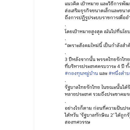
แนวคิด เป้าหมาย และวิธีการพัฒน
ส่งเสริมธุรกิจขนาดเล็กและขนาด
ถึงการปฏิรูประบบราชการเพื่อ
.
โดยเป้าหมายสูงสุด เน้นไปที่น
.
“เพราะสังคมใหม่นี้ เป็นกำลังสำคั
.
3 ปีหลังจากนั้น พรรคไทยรักไท
ที่บริหารประเทศครบวาระ 4 ปี ท
#กองทุนหมู่บ้าน
และ
#หนึ่งตำบ
.
รัฐบาลไทยรักไทย ในขณะนั้นได้
หลายประเทศ รวมถึงประชาคมระห
.
อย่างไรก็ตาม ก่อนที่ความฝันปร
ไต้หวัน ‘รัฐบาลทักษิณ 2’ ได้ถูก
สองทศวรรษ
.