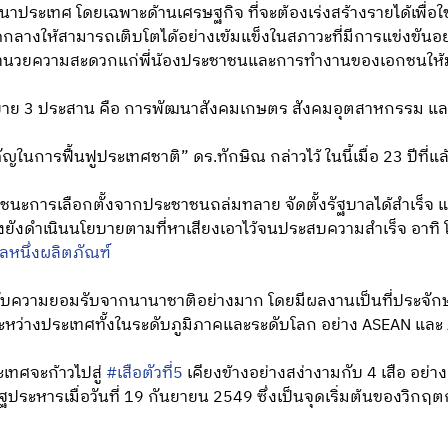
าประเทศ โดยเฉพาะด้านเศรษฐกิจ ที่จะต้องเร่งสร้างรายได้เพื่อใช
กลางให้สามารถเติบโตได้อย่างเข้มแข็งในสภาวะที่มีการแข่งขันอ
อำนวยความสะดวกแก่พี่น้องประชาชนและการทำงานของเอกชนให้ม
โยบาย 3 ประสาน คือ การพัฒนาสังคมเกษตร สังคมอุตสาหกรรม และ
ญในการฟื้นฟูประเทศชาติ” ดร.ทักษิณ กล่าวไว้ ในนี้เมื่อ 23 ปีที่แล
ยชนะการเลือกตั้งจากประชาชนถล่มทลาย จัดตั้งรัฐบาลได้สำเร็จ 
ั้งยังดำเนินนโยบายตามที่หาเสียงเอาไว้จนประสบความสำเร็จ อาท
ลหนึ่งผลิตภัณฑ์
รับความยอมรับจากนานาชาติอย่างมาก โดยมีผลงานเป็นที่ประจักษ์
ว่างประเทศทั้งในระดับภูมิภาคและระดับโลก อย่าง ASEAN และ 
ะเทศจะก้าวไปสู่
#เสือตัวที่5
เคียงข้างอย่างสง่างามกับ 4 เสือ อย่าง
รัฐประหารเมื่อวันที่ 19 กันยายน 2549 ซึ่งเป็นจุดเริ่มต้นของวิกฤต