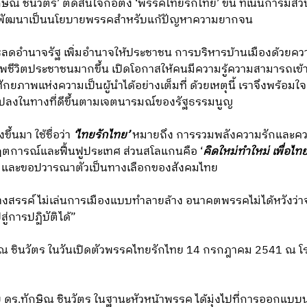
ิณ ชินวัตร’ ตัดสินใจก่อตั้ง ‘พรรคไทยรักไทย’ ขึ้น ที่เน้นการม
ปพัฒนาเป็นนโยบายพรรคสำหรับแก้ปัญหาความยากจน
ารลดอำนาจรัฐ เพิ่มอำนาจให้ประชาชน การบริหารบ้านเมืองด้วยค
ชีวิตประชาชนมากขึ้น เปิดโอกาสให้คนมีความรู้ความสามารถเข้าม
กยภาพแห่งความเป็นผู้นำได้อย่างเต็มที่ ด้วยเหตุนี้ เราจึงพร้อม
นแปลงในทางที่ดีขึ้นตามเจตนารมณ์ของรัฐธรรมนูญ
ึ้นมา ใช้ชื่อว่า
‘ไทยรักไทย’
หมายถึง การรวมพลังความรักและคว
ิกฤตการณ์และฟื้นฟูประเทศ ส่วนสโลแกนคือ ‘
คิดใหม่ทำใหม่ เพื่อไท
ม และขอปวารณาตัวเป็นทางเลือกของสังคมไทย
สรรค์ ไม่เล่นการเมืองแบบทำลายล้าง อนาคตพรรคไม่ได้หวังว่าจะเ
ู่การปฏิบัติได้”
ณ ชินวัตร ในวันเปิดตัวพรรคไทยรักไทย 14 กรกฎาคม 2541 ณ โรง
 ดร.ทักษิณ ชินวัตร ในฐานะหัวหน้าพรรค ได้มุ่งไปที่การออกแบบน