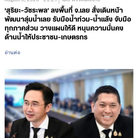
‘สุริยะ-วัชระพล’ ลงพื้นที่ จ.เลย สั่งเดินหน้า
พัฒนาลุ่มน้ำเลย รับมือน้ำท่วม-น้ำแล้ง จับมือ
ทุกภาคส่วน วางแผนให้ดี หนุนความมั่นคง
ด้านน้ำให้ประชาชน-เกษตรกร
อ่านต่อ