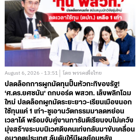
August 6, 2026 - 13:51
โดย พรรคเพื่อไทย
ปลดล็อกการผูกมัดทุนปั้นหัวกะทิของรัฐ!
‘ศ.ดร.ยศชนัน’ ถกบอร์ด พสวท. เล็งพลิกโฉม
ใหม่ ปลดล็อกผูกมัดระยะยาว-เรียนเมืองนอก
ใช้ทุนแค่ 1 เท่า-ชูเอานวัตกรรมมาลดหย่อน
เวลาได้ พร้อมจับคู่งานการันตีเรียนจบไม่เคว้ง
มุ่งสร้างระบบนิเวศดึงคนเก่งกลับมาขับเคลื่อน
อนาคตประเทศ ลุ้นดันให้มีผลย้อนหลัง