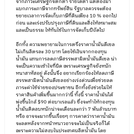
จากภาวะเศรษฐกิจตกต่ำ รายได้ต่ำ แต่ต้องมา
แบกภาระภาษีจากทรัพย์สิน รัฐบาลควรจะต้อง
ขยายเวลาการจัดเก็บภาษีที่ดินเพียง 10 % ออกไป
ก่อน และเร่งปรับปรุงภาษีที่ดินและสิ่งให้เหมาะสม
และเป็นธรรม ให้ทันใช้ในการจัดเก็บปีถัดไป
อีกทั้ง ความพยายามในการตรึงราคาน้ำมันดีเซล
ไม่เกินลิตรละ 30 บาท โดยใช้เงินจากกองทุน
น้ำมัน แทนการลดภาษีสรรพสามิตน้ำมันดีเซล น่า
จะเป็นความเข้าใจที่ผิด เพราะเศรษฐกิจยังหนัก
หนาสาหัสอยู่ ดังนั้นจึง อยากเรียกร้องให้ลดภาษี
สรรพสามิตน้ำม้นดีเซลอย่างเร่งด่วนเพื่อช่วยลด
ภาระค่าใช้จ่ายของประชาชน อีกทั้งยังช่วยไม่ให้
ราคาสินค้าเพิ่มขึ้นมากกว่านี้ ทั้งนี้ ราคาน้ำม้นได้
พุ่งขึ้นใกล้ $90 ต่อบาเรลแล้ว ซึ่งจะทำให้กองทุน
น้ำมันติดลบหนักน่าจะเดือนละกว่า 7 พันล้านบาท
หรือ อาจจะมากขึ้นเรื่อยๆ การคาดว่าราคาน้ำม้น
จะลดหลังจากหน้าหนาวอาจจะไม่เป็นจริงก็ได้
เพราะความไม่สงบในประเทศผลิตน้ำมัน โดย