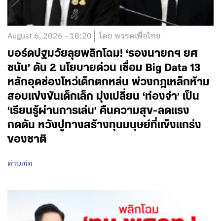
August 6, 2026 - 18:20
โดย พรรคเพื่อไทย
บอร์ดปฐมวัยลุยพลิกโฉม! ‘รองนายกฯ ยศ
ชนัน’ ดัน 2 นโยบายด่วน เชื่อม Big Data 13
หลักอุดช่องโหว่เด็กตกหล่น พ่วงกฎเหล็กห้าม
สอบแข่งขันเด็กเล็ก มุ่งเปลี่ยน ‘ท่องจำ’ เป็น
‘เรียนรู้ผ่านการเล่น’ คืนความสุข-ลดแรง
กดดัน หวังปูทางสร้างทุนมนุษย์ที่แข็งแกร่ง
ของชาติ
อ่านต่อ